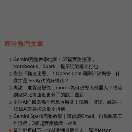
即時熱門文章
Gemini完整教學地圖！37篇實測整理，
1
Notebooks、Spark、提示詞架構全打包
告別「極速迷思」！Opensignal 國際評比揭密：什
2
麼才是 5G 時代的好網路？
專訪｜進貨沒變快，momo為何仍導入機器人？物流
3
副總揭比拚速度更棘手的缺工難題
全球AI伺服器幾乎都靠台廠做！鴻海、廣達、緯穎⋯
4
19檔AI基建概念股全拆解
Gemini Spark完整教學｜幫你讀Gmail、自動跑完工
5
作流程，3個超實用情境一次看
黃仁勳再喊下一波AI浪潮是機器人！輝達Jetson
6