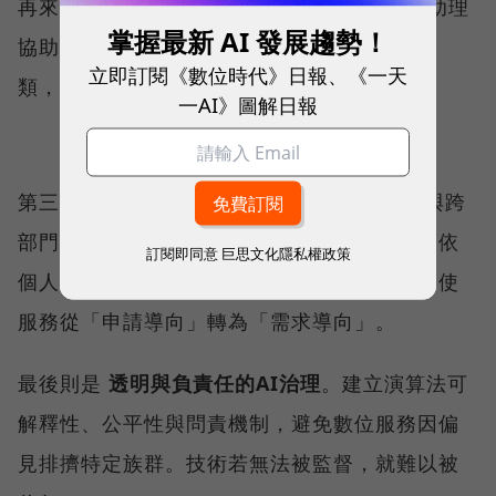
再來是
生成式AI驅動的行政自動化
。導入AI助理
掌握最新 AI 發展趨勢！
協助公務員進行法規比對、公文草擬與案件分
立即訂閱《數位時代》日報、《一天
類，將人力釋放至政策設計與跨域協調。
一AI》圖解日報
第三是
個人化與無感式服務
。透過單一入口與跨
部門資料交換，民眾不必重複填資料。政府可依
訂閱即同意
巨思文化隱私權政策
個人生命週期主動推播相關資訊與福利資格，使
服務從「申請導向」轉為「需求導向」。
最後則是
透明與負責任的AI治理
。建立演算法可
解釋性、公平性與問責機制，避免數位服務因偏
見排擠特定族群。技術若無法被監督，就難以被