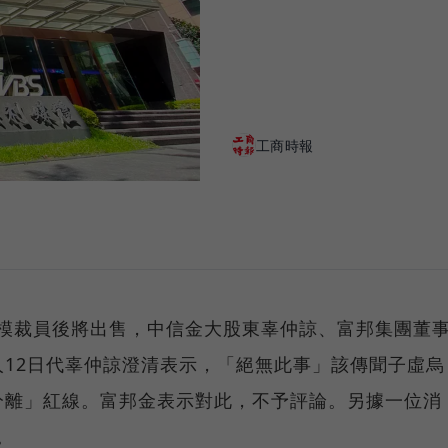
工商時報
規模裁員後將出售，中信金大股東辜仲諒、富邦集團董
12日代辜仲諒澄清表示，「絕無此事」該傳聞子虛烏
分離」紅線。富邦金表示對此，不予評論。另據一位消
。