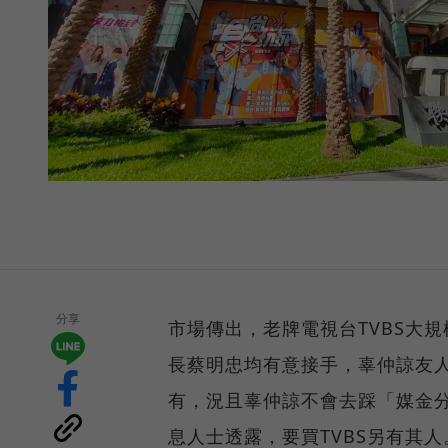
分享
市場傳出，老牌電視台TVBS大
長蔡明忠均有意接手，辜仲諒友人
有，況且辜仲諒不會去踩「媒金
息人士透露，要買TVBS另有其人