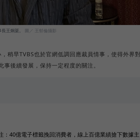
事長王炯棻。
圖／ 王郁倫攝影
，稍早TVBS也於官網低調回應裁員情事，使得外界
即此事後續發展，保持一定程度的關注。
注：40億電子標籤挽回消費者，線上百億業績搶下數據主