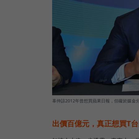
辜仲諒2012年曾想買蘋果日報，但礙於媒金
出價百億元，真正想買T