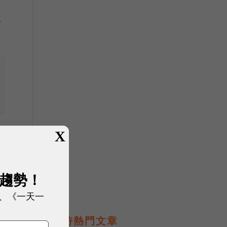
前
料
X
欲
展趨勢！
、《一天一
即時熱門文章