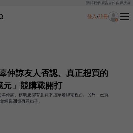
關於我們
廣告合作
內容授權
登入
/
註冊
？辜仲諒友人否認、真正想買的
億元」競購戰開打
包括辜仲諒、蔡明忠都有意買下這家老牌電視台。另外，已買
台鋼集團也有意出手。