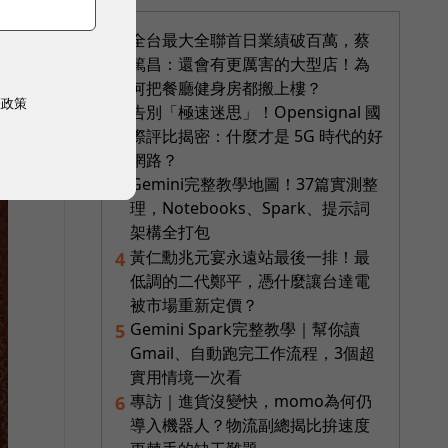
全台最大全聯首日業績破百萬，蔡
1
篤昌：還會有更厲害的大型店！為
何把餐廳健身房都搬上樓？
權政策
告別「極速迷思」！Opensignal 國
2
際評比揭密：什麼才是 5G 時代的好
網路？
Gemini完整教學地圖！37篇實測整
3
理，Notebooks、Spark、提示詞
架構全打包
黃仁勳兆元宴永遠站最後一排！最
4
低調的二代鄭平，憑什麼讓台達電
被市場重新定價？
Gemini Spark完整教學｜幫你讀
5
Gmail、自動跑完工作流程，3個超
實用情境一次看
專訪｜進貨沒變快，momo為何仍
6
導入機器人？物流副總揭比拚速度