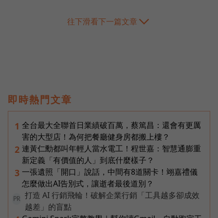
往下滑看下一篇文章
即時熱門文章
全台最大全聯首日業績破百萬，蔡篤昌：還會有更厲
1
害的大型店！為何把餐廳健身房都搬上樓？
連黃仁勳都叫年輕人當水電工！程世嘉：智慧通膨重
2
新定義「有價值的人」到底什麼樣子？
一張遺照「開口」說話，中間有8道關卡！翊嘉禮儀
3
怎麼做出AI告別式，讓逝者最後道別？
打造 AI 行銷飛輪！破解企業行銷「工具越多卻成效
PR
越差」的盲點