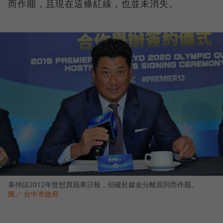
而作罷，且現在這條紅線，也並未消失。
辜仲諒2012年曾想買蘋果日報，但礙於媒金分離原則而作罷。
圖／ 台中市政府