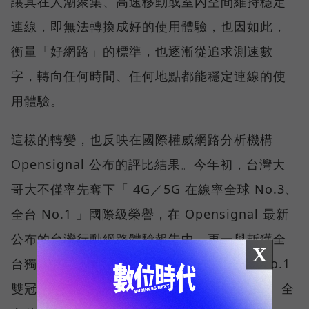
讓其在人潮聚集、高速移動或室內空間維持穩定
連線，即無法轉換成好的使用體驗，也因如此，
衡量「好網路」的標準，也逐漸從追求測速數
字，轉向任何時間、任何地點都能穩定連線的使
用體驗。
這樣的轉變，也反映在國際權威網路分析機構
Opensignal 公布的評比結果。今年初，台灣大
哥大不僅率先奪下「 4G／5G 在線率全球 No.3、
全台 No.1 」國際級榮譽，在 Opensignal 最新
公布的台灣行動網路體驗報告中，更一舉斬獲全
X
台獨有的「可靠性體驗」與「品質一致性」No.1
雙冠王，同時，包辦全台整體影音體驗 No.1、全