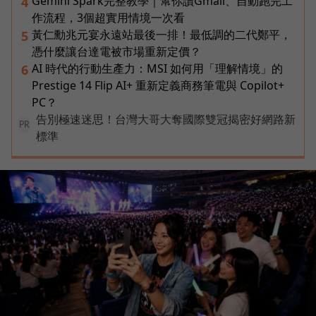
Gemini Spark完整教學｜幫你讀Gmail、自動跑完工
4
作流程，3個超實用情境一次看
黃仁勳兆元宴永遠站最後一排！最低調的二代鄭平，
5
憑什麼讓台達電被市場重新定價？
AI 時代的行動生產力：MSI 如何用「理解情境」的
6
Prestige 14 Flip AI+ 重新定義商務筆電與 Copilot+
PC？
告別極速迷思！台灣大哥大奪國際雙冠揭密好網路新
PR
標準