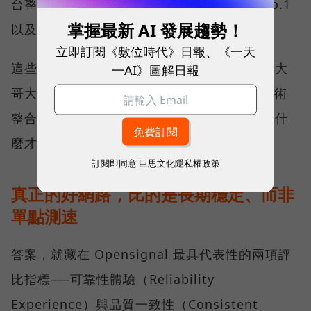
台整體語音體驗 No.1、全台 5G 語音體驗 No.1
掌握最新 AI 發展趨勢！
以及全台網路在線率 No.1 多項榮譽。
立即訂閱《數位時代》日報、《一天
這些獎項反映的不只是網路順暢，更代表台灣大
一AI》圖解日報
哥大長期投入頻譜布局、基地台建設與 5G 技術
整合所累積的成果，也讓外界重新思考：究竟什
麼才是真正的好網路？
訂閱即同意
巨思文化隱私權政策
真正的好網路，比的是長期穩定、而非
單點測速
答案，就藏在 Opensignal 最具代表性的兩項評
比指標──可靠性體驗（Reliability
Experience）與品質一致性（Consistent