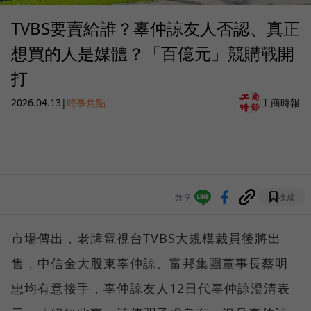
TVBS要賣給誰？辜仲諒友人否認、真正
想買的人是媒體？「百億元」競購戰開
打
2026.04.13
|
時事焦點
工商時報
分享
收藏
市場傳出，老牌電視台TVBS大規模裁員後將出
售，中信金大股東辜仲諒、富邦集團董事長蔡明
忠均有意接手，辜仲諒友人12日代辜仲諒澄清表