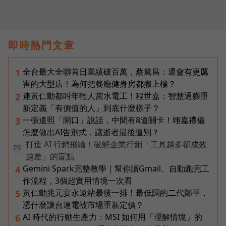
即時熱門文章
全台最大全聯首日業績破百萬，蔡篤昌：還會有更厲
1
害的大型店！為何把餐廳健身房都搬上樓？
連黃仁勳都叫年輕人當水電工！程世嘉：智慧通膨重
2
新定義「有價值的人」到底什麼樣子？
一張遺照「開口」說話，中間有8道關卡！翊嘉禮儀
3
怎麼做出AI告別式，讓逝者最後道別？
打造 AI 行銷飛輪！破解企業行銷「工具越多卻成效
PR
越差」的盲點
Gemini Spark完整教學｜幫你讀Gmail、自動跑完工
4
作流程，3個超實用情境一次看
黃仁勳兆元宴永遠站最後一排！最低調的二代鄭平，
5
憑什麼讓台達電被市場重新定價？
AI 時代的行動生產力：MSI 如何用「理解情境」的
6