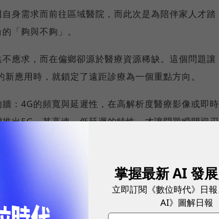
因自身需求而前往區域醫院，而此次是為陪伴家人才踏
角的「夠與不夠」。
供不應求，而在偏鄉卻源於醫療資源稀缺。這個問題讓
發的新應用時，就鎖定了遠距診療為一個重點方向。
牆：4G的頻寬與延遲性，在高解析度醫療影像或即時
推出5G，其高速、低延遲的特性，才讓問題瞬間迎刃
縣市、59個鄉鎮，由22所醫院共同服務，服務累積超過
掌握最新 AI 發
救護、在宅醫療、居家長照、健康諮詢等場域。例如
立即訂閱《數位時代》日報
0人次，我們從5G網路的「基礎建設」勾住「應用端」，
AI》圖解日報
路進入偏鄉和救護車。