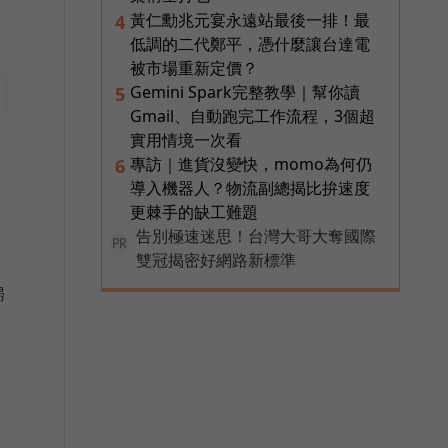
黃仁勳兆元宴永遠站最後一排！最
4
低調的二代鄭平，憑什麼讓台達電
被市場重新定價？
Gemini Spark完整教學｜幫你讀
5
Gmail、自動跑完工作流程，3個超
實用情境一次看
專訪｜進貨沒變快，momo為何仍
6
導入機器人？物流副總揭比拚速度
更棘手的缺工難題
告別極速迷思！台灣大哥大奪國際
PR
雙冠揭密好網路新標準
歸
、