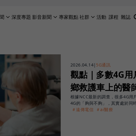
聞
深度專題
影音新聞
專家觀點
社群
活動
課程
雜誌
2026.04.14
|
5G通訊
觀點｜多數4G用
鄉救護車上的醫
根據NCC最新的調查，很多4G用
4G的「夠與不夠」，其實處於同
＃遠傳電信
＃ai醫療