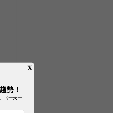
X
展趨勢！
、《一天一