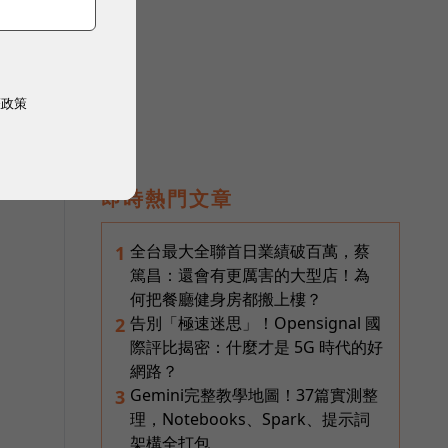
權政策
即時熱門文章
全台最大全聯首日業績破百萬，蔡
1
篤昌：還會有更厲害的大型店！為
何把餐廳健身房都搬上樓？
告別「極速迷思」！Opensignal 國
2
際評比揭密：什麼才是 5G 時代的好
網路？
Gemini完整教學地圖！37篇實測整
3
理，Notebooks、Spark、提示詞
架構全打包