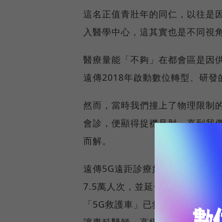
這名正值青壯年的同仁，以往是
入醫學中心，這其實也是不同視
醫療量能「不夠」在都會區是因
遠傳2018年啟動數位轉型、研
然而，當時我們撞上了物理限制的
會診，便顯得捉襟見肘。直到我們
而解。
遠傳5G遠距診療如今遍及15個
7.5萬人次，並延伸運用到緊急
「5G救護車」已救援超過3,50
讓專科醫師、高級救護員透過網