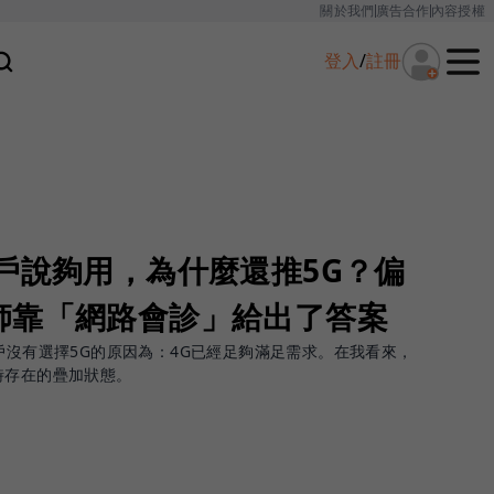
關於我們
廣告合作
內容授權
登入
/
註冊
戶說夠用，為什麼還推5G？偏
師靠「網路會診」給出了答案
戶沒有選擇5G的原因為：4G已經足夠滿足需求。在我看來，
時存在的疊加狀態。