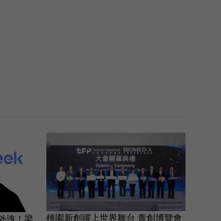
桃園新創躍上世界舞台 青創博覽會
議外洩！梁