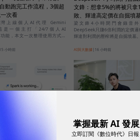
l、自動跑完工作流程，3個超
文鋒：想拿5%的將被只拿
境一次看
敗、輝達高定價在自掘墳
e台灣上線個人AI代理 Gemini
梁文鋒4小時閉門會錄音外
，這是一個主打「24/7個人AI
DeepSeek只賺6倍利潤的定價
」的功能，本文一次整理使用方式供
輝達對利潤的壓榨將是自掘墳墓
。
15 小時前
AI與大數據
|
16 小時前
i Spark怎麼用？有哪些功
定與條件一次看
掌握最新 AI 發
不只投廣告！在 AI 時代
人AI代理 Gemini Spark 登台！本
行銷如何從企業營運出發
立即訂閱《數位時代》日報
 大使用門檻、背景自動執行機制、
銷成效？