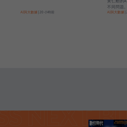
黃仁勳的
不同問題
AI與大數據
|
20 小時前
AI與大數據
|
說什麼。