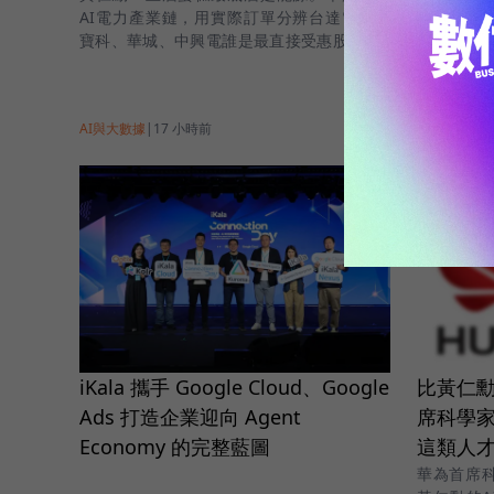
設定步驟
AI電力產業鏈，用實際訂單分辨台達電、光
次掌握。
寶科、華城、中興電誰是最直接受惠股。
AI與大數據
|
17 小時前
AI與大數據
|
iKala 攜手 Google Cloud、Google
比黃仁勳
Ads 打造企業迎向 Agent
席科學家
Economy 的完整藍圖
這類人
華為首席