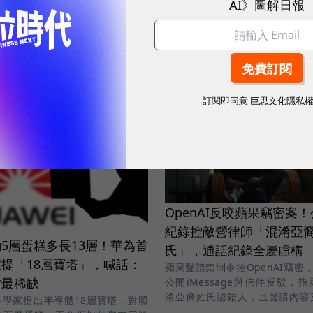
AI》圖解日報
與提示詞注入等安全風險，帶你一
生成式 AI 讓文案、圖片與廣告
完成，當執行成本下降，企業判
哪裡的能力，才是拉開差距、真
的關鍵。
17 小時前
行銷與Martech
|
19 小時前
訂閱即同意
巨思文化隱私
OpenAI反咬蘋果竊密案
紀錄控敵營律師「混淆亞
5層蛋糕多長13層！華為首
氏」，通話紀錄全屬虛構
提「18層寶塔」，喊話：
蘋果聲請禁制令控OpenAI竊密，O
才最稀缺
公開iMessage與信件反駁，
淆亞裔姓氏認錯人，且聲請內容
科學家提出半導體18層寶塔，對照
訊。