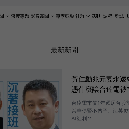
聞
深度專題
影音新聞
專家觀點
社群
活動
課程
雜誌
最新新聞
黃仁勳兆元宴永遠
憑什麼讓台達電被
台達電市值1年躍居台股
崇華傳賢不傳子、海英俊
AI紅利？