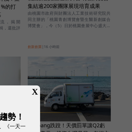
集結逾200家團隊展現培育成果
1%的打
由桃園市政府與財團法人工業技術研究院共
墓
同主辦的「桃園青創博覽會暨生醫新創媒合
流，揭開
博覽會」，今（5）日於桃園會展中心盛大登
邏輯，還批評
場。
。
創新創業
|
16 小時前
X
展趨勢！
，無限創意
，放大行
Coupang跌跤！天價罰單讓Q2虧
、《一天一