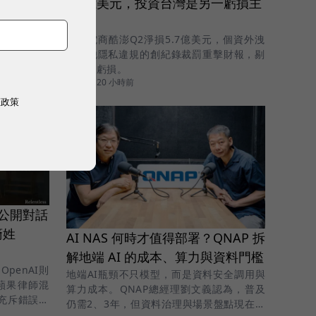
5.7億美元，投資台灣是另一虧損主
素材都能更快
因？
斷問題出在
南韓電商酷澎Q2淨損5.7億美元，個資外洩
正獲得成長
與其他隱私違規的創紀錄裁罰重擊財報，剔
除後仍虧損。
新零售
|
20 小時前
權政策
！公開對話
裔姓
AI NAS 何時才值得部署？QNAP 拆
解地端 AI 的成本、算力與資料門檻
penAI則
地端AI瓶頸不只模型，而是資料安全調用與
指蘋果律師混
算力成本。QNAP總經理劉文義認為，普及
充斥錯誤資
仍需2、3年，但資料治理與場景盤點現在就