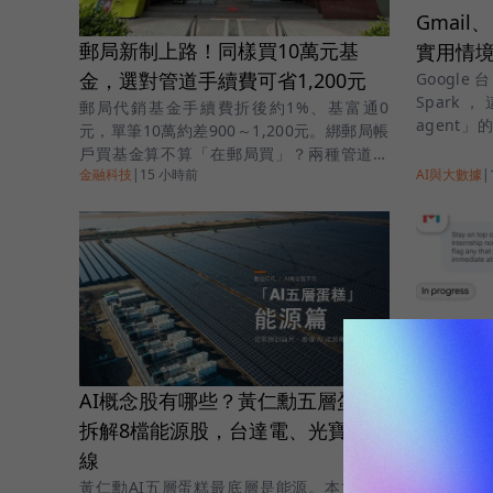
Gmai
郵局新制上路！同樣買10萬元基
實用情
金，選對管道手續費可省1,200元
Googl
Spark
郵局代銷基金手續費折後約1%、基富通0
agent
元，單筆10萬約差900～1,200元。綁郵局帳
讀者參考
戶買基金算不算「在郵局買」？兩種管道費
金融科技
|
15 小時前
AI與大數據
|
用一次看懂。
Gemin
AI概念股有哪些？黃仁勳五層蛋糕
能？設
拆解8檔能源股，台達電、光寶科出
Google個
線
文整理 4
黃仁勳AI五層蛋糕最底層是能源。本篇拆解