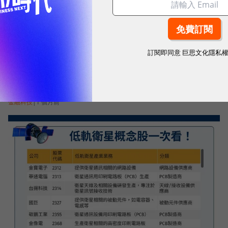
訂閱即同意
巨思文化隱私
買ETF前先搞懂：溢價、收益平準金、除權息⋯這9
組關鍵字怎麼影響你的報酬？
金融科技
|
1 個月前