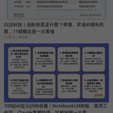
白話科技｜低軌衛星是什麼？華通、昇達科獲利亮
眼，11檔概念股一次看懂
5G通訊
|
1 個月前
100組AI提示詞快收藏！NotebookLM簡報、萬用工
作流、Claude專屬助理⋯完整地圖一次看