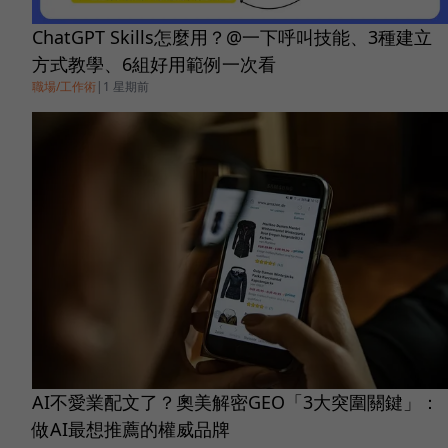
ChatGPT Skills怎麼用？@一下呼叫技能、3種建立
方式教學、6組好用範例一次看
職場/工作術
|
1 星期前
AI不愛業配文了？奧美解密GEO「3大突圍關鍵」：
做AI最想推薦的權威品牌