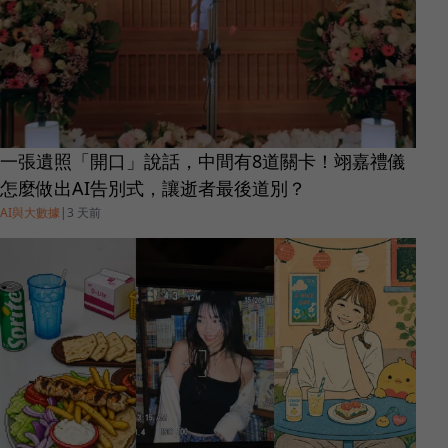
一張遺照「開口」說話，中間有8道關卡！翊嘉禮儀
怎麼做出AI告別式，讓逝者最後道別？
AI與大數據
|
3 天前