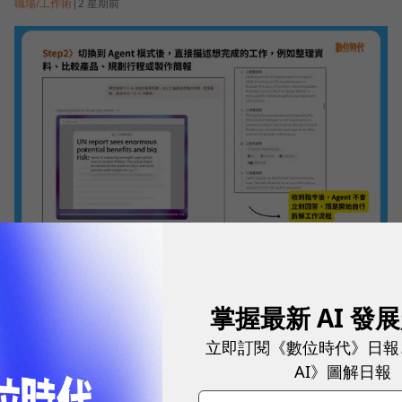
職場/工作術
|
2 星期前
ChatGPT Agent怎麼用？3步驟開啟、免費付費版限
制、 4個好用情境指令教學一次看
職場/工作術
|
1 個月前
掌握最新 AI 發
立即訂閱《數位時代》日報
AI》圖解日報