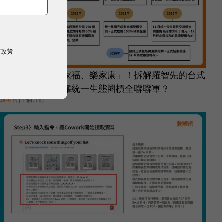
權政策
家樂福改名「萬家福、樂家康」！拆解羅智先的台式
零售野心，如何靠統一生態圈槓全聯聯軍？
新零售
|
1 個月前