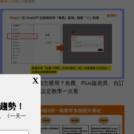
職場/工作術
|
3 星期前
X
ChatGPT專案功能怎麼用？免費、Plus版差異、自訂
指令範例、5步驟設定教學一次看
職場/工作術
|
1 個月前
展趨勢！
、《一天一