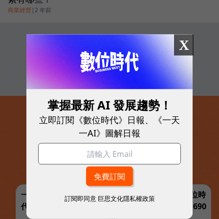
商業經營
|
2 年前
追蹤我們
X
掌握最新 AI 發展趨勢！
立即訂閱《數位時代》日報、《一天
一AI》圖解日報
一鍵訂閱，解鎖最完整的 AI 與商業實戰指南 | 數位時
訂閱即同意
巨思文化隱私權政策
代【夏日閱讀展】訂一年送一年共12期，優惠價1,690
元