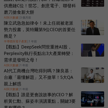
供應鏈C位！世芯、創意電子、聯發科
磨刀搶食新大餅
AI與大數據
|
3 個月前
陳立武急急如律令！未上任就被老派
勢力投書，英特爾第9位CEO的首要任
務是？
半導體與電子產業
|
1 年前
【觀點】DeepSeek問世重挫AI股，
Perplexity執行長點出3大產業轉變：
需求是發明之母！
AI與大數據
|
1 年前
AI代工商機台灣吃得到嗎？陳良基：
台廠「最懂解題」又不搶單！5大QA
親上解惑
AI與大數據
|
1 年前
【觀點】誰是更會說故事的CEO？解
析黃仁勳、蘇姿丰演講重點，關鍵3要
素有哪些？