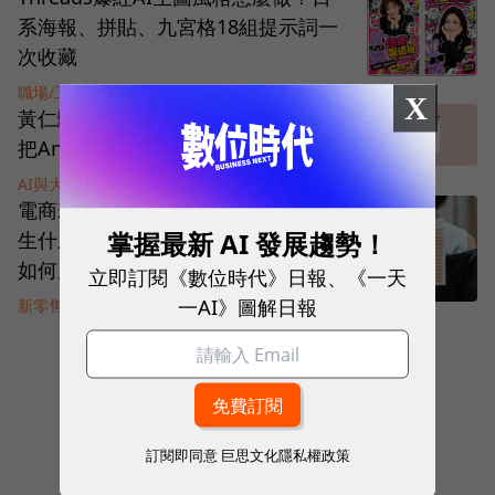
系海報、拼貼、九宮格18組提示詞一
次收藏
職場/工作術
|
1 個月前
X
黃仁勳說的「Token經濟學」，如何
把Anthropic推向兆元新創？
AI與大數據
|
1 個月前
電商若實施「僅退款，不退貨」會發
掌握最新 AI 發展趨勢！
生什麼事？一起離譜事件，看懂制度
如何反噬
立即訂閱《數位時代》日報、《一天
一AI》圖解日報
新零售
|
1 個月前
看下一頁
1
of
231
訂閱即同意
巨思文化隱私權政策