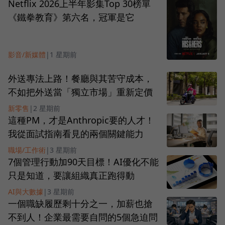
Netflix 2026上半年影集Top 30榜單
《鐵拳教育》第六名，冠軍是它
影音/新媒體
|
1 星期前
外送專法上路！餐廳與其苦守成本，
不如把外送當「獨立市場」重新定價
新零售
|
2 星期前
這種PM，才是Anthropic要的人才！
我從面試指南看見的兩個關鍵能力
職場/工作術
|
3 星期前
7個管理行動加90天目標！AI優化不能
只是知道，要讓組織真正跑得動
AI與大數據
|
3 星期前
一個職缺履歷剩十分之一，加薪也搶
不到人！企業最需要自問的5個急迫問