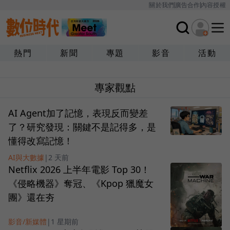
關於我們
廣告合作
內容授權
熱門
新聞
專題
影音
活動
專家觀點
AI Agent加了記憶，表現反而變差
了？研究發現：關鍵不是記得多，是
懂得改寫記憶！
AI與大數據
|
2 天前
Netflix 2026 上半年電影 Top 30！
《侵略機器》奪冠、《Kpop 獵魔女
團》還在夯
影音/新媒體
|
1 星期前