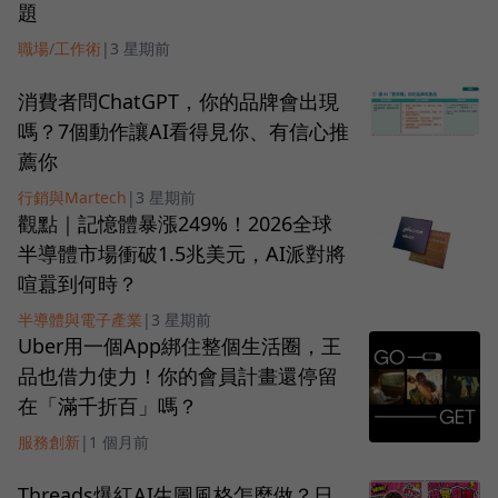
題
職場/工作術
|
3 星期前
消費者問ChatGPT，你的品牌會出現
嗎？7個動作讓AI看得見你、有信心推
薦你
行銷與Martech
|
3 星期前
觀點｜記憶體暴漲249%！2026全球
半導體市場衝破1.5兆美元，AI派對將
喧囂到何時？
半導體與電子產業
|
3 星期前
Uber用一個App綁住整個生活圈，王
品也借力使力！你的會員計畫還停留
在「滿千折百」嗎？
服務創新
|
1 個月前
Threads爆紅AI生圖風格怎麼做？日