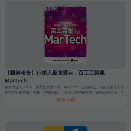
【圖解報告】行銷人最強寶典：百工百業瘋
Martech
轉換率提高 710%，付費會員翻 5 倍，MarTech（行銷科技）為何會被百工百
業讚嘆它是無所不能的「神燈精靈」，又有人無奈稱它為「成長必經之痛」？
更多介紹