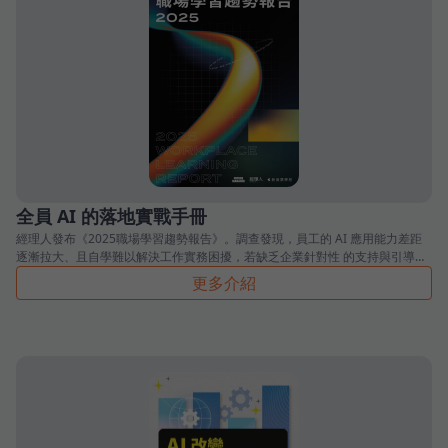
全員 AI 的落地實戰手冊
經理人發布《2025職場學習趨勢報告》。調查發現，員工的 AI 應用能力差距
逐漸拉大、且自學難以解決工作實務困擾，若缺乏企業針對性 的支持與引導，
未來更可能出現「少數人衝得快、多數人跟不動」的 AI 能力斷層。
更多介紹