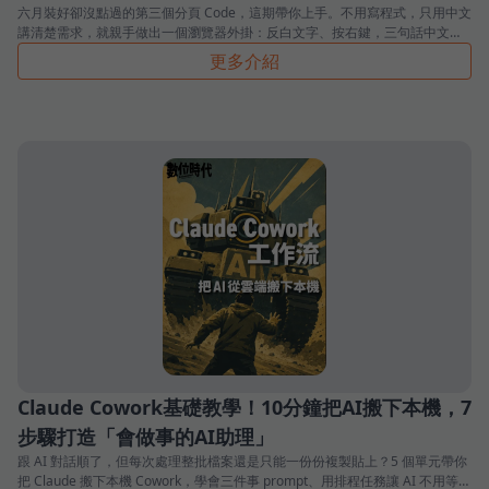
六月裝好卻沒點過的第三個分頁 Code，這期帶你上手。不用寫程式，只用中文
講清楚需求，就親手做出一個瀏覽器外掛：反白文字、按右鍵，三句話中文摘
要就跳出來。
更多介紹
Claude Cowork基礎教學！10分鐘把AI搬下本機，7
步驟打造「會做事的AI助理」
跟 AI 對話順了，但每次處理整批檔案還是只能一份份複製貼上？5 個單元帶你
把 Claude 搬下本機 Cowork，學會三件事 prompt、用排程任務讓 AI 不用等你