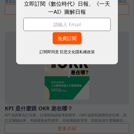
透過這三種功能，使用者得以減少輸入 prompt 的重複性工作，降低；同時也
立即訂閱《數位時代》日報、《一天
能一次性提高 ChatGPT 回應的準確度，改善後續的對話效率。
更多介紹
一AI》圖解日報
訂閱即同意
巨思文化隱私權政策
KPI 是什麼跟 OKR 差在哪？
KPI 強調事先訂任務，以達標為績效考核標準；OKR 強調高挑戰性的目標，並
訂定關鍵結果。考核雖無絕對標準，但搞懂績效管理，就能達成年度關鍵目
標。
更多介紹