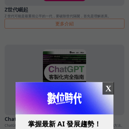
Z世代崛起
Z 世代可能是最重視公平的一代，要破除世代隔閡，首先是理解差異。
更多介紹
X
ChatGPT 客製化完全指南
掌握最新 AI 發展趨勢！
ChatGPT 陸續推出新功能，包含三種協助使用者「客製化」ChatGPT 的方法。