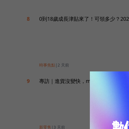
0到18歲成長津貼來了！可領多少？20
8
時事焦點
|
2 天前
專訪｜進貨沒變快，momo為何仍導
9
新零售
|
3 天前