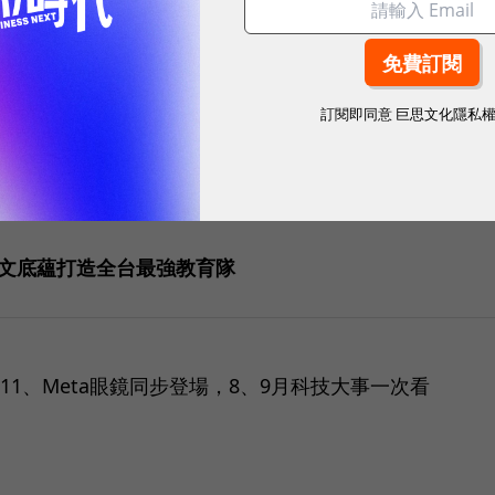
mail、自動跑完工作流程，3個超實用情境一次看
訂閱即同意
巨思文化隱私
人文底蘊打造全台最強教育隊
xel 11、Meta眼鏡同步登場，8、9月科技大事一次看