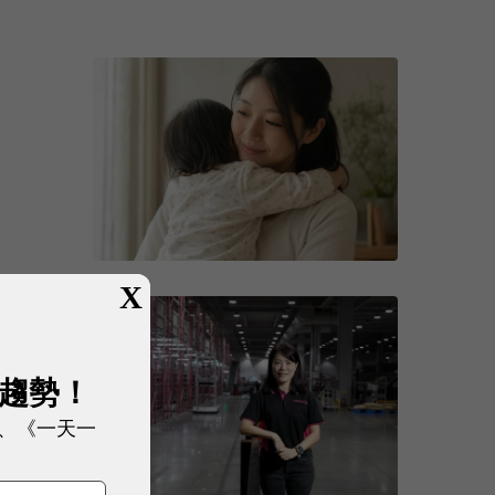
X
展趨勢！
、《一天一