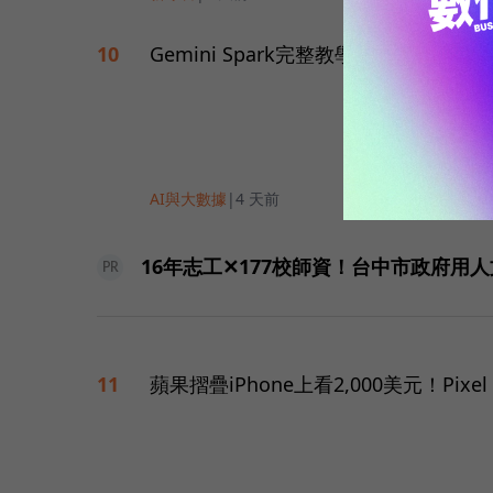
Gemini Spark完整教學｜幫你讀G
10
AI與大數據
|
4 天前
16年志工✕177校師資！台中市政府用
PR
蘋果摺疊iPhone上看2,000美元！Pi
11