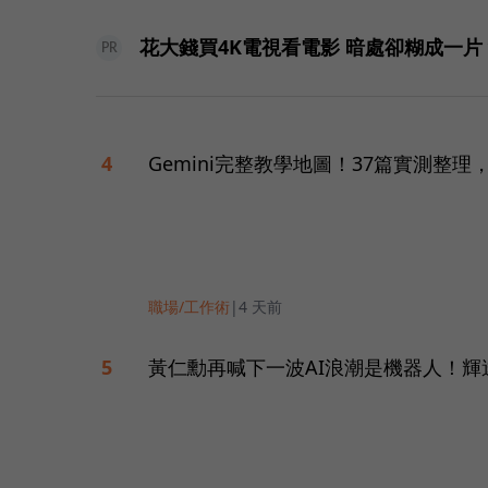
花大錢買4K電視看電影 暗處卻糊成一
PR
Gemini完整教學地圖！37篇實測整理，N
4
職場/工作術
|
4 天前
黃仁勳再喊下一波AI浪潮是機器人！輝達J
5