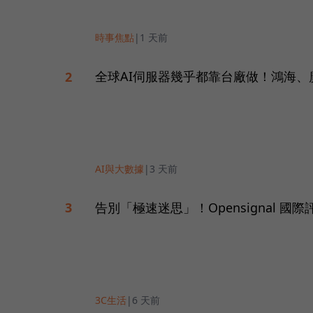
時事焦點
|
1 天前
全球AI伺服器幾乎都靠台廠做！鴻海、
2
AI與大數據
|
3 天前
告別「極速迷思」！Opensignal 國
3
3C生活
|
6 天前