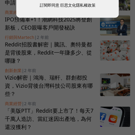
申請，專家推測3種可能撤件原因
訂閱即同意
巨思文化隱私權政策
商業經營
|
2 年前
IPO預備軍+1！潮網科技2025將登創
新板，CEO親曝客戶開發秘訣
行銷與Martech
|
2 年前
Reddit招股書解密｜騰訊、奧特曼都
是背後股東，Reddit一年賺多少、從
哪賺？
創新創業
|
2 年前
Vizio解密｜鴻海、瑞軒、群創都投
資，Vizio背後台灣科技公司股東有哪
些？
商業經營
|
2 年前
「美版PTT」Reddit要上市了！每天7
千萬人造訪、當紅迷因出產地，為何
還沒獲利？