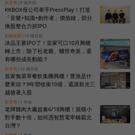
新零售
|
9 個月前
KKBOX母公司牽手PressPlay！打造
「音樂+知識+創作者」價值鏈，部分
換股整合力拚IPO
創新創業
|
10 個月前
冰品王要IPO了！皇家可口10月興櫃
轉上市：除了杜老爺、曠世奇派，還
有哪些成長動能？
新零售
|
10 個月前
首家無菜單餐飲集團興櫃！豊漁是什
麼來頭？9年營收衝10億，還讓新光三
越搶著入股
新零售
|
1 年前
老牌雞肉大廠超秦6/18興櫃！規模小
對手數十倍，如何憑智慧電宰稱霸北
台灣？