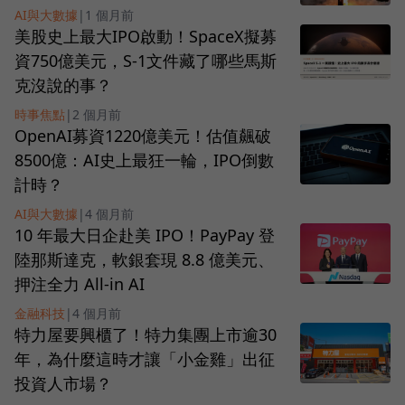
AI與大數據
|
1 個月前
美股史上最大IPO啟動！SpaceX擬募
資750億美元，S-1文件藏了哪些馬斯
克沒說的事？
時事焦點
|
2 個月前
OpenAI募資1220億美元！估值飆破
8500億：AI史上最狂一輪，IPO倒數
計時？
AI與大數據
|
4 個月前
10 年最大日企赴美 IPO！PayPay 登
陸那斯達克，軟銀套現 8.8 億美元、
押注全力 All-in AI
金融科技
|
4 個月前
特力屋要興櫃了！特力集團上市逾30
年，為什麼這時才讓「小金雞」出征
投資人市場？