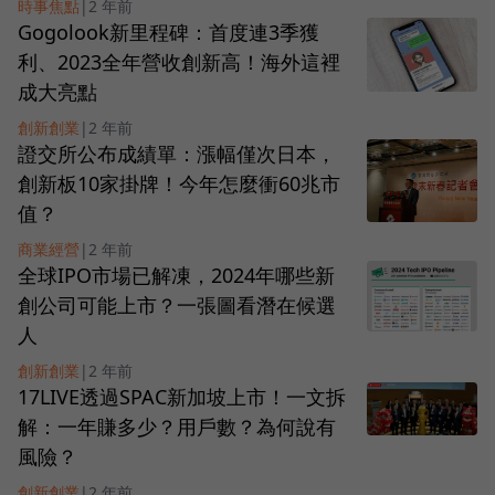
時事焦點
|
2 年前
Gogolook新里程碑：首度連3季獲
利、2023全年營收創新高！海外這裡
成大亮點
創新創業
|
2 年前
證交所公布成績單：漲幅僅次日本，
創新板10家掛牌！今年怎麼衝60兆市
值？
商業經營
|
2 年前
全球IPO市場已解凍，2024年哪些新
創公司可能上市？一張圖看潛在候選
人
創新創業
|
2 年前
17LIVE透過SPAC新加坡上市！一文拆
解：一年賺多少？用戶數？為何說有
風險？
創新創業
|
2 年前