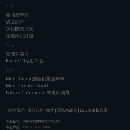
學習
新商業學校
線上課程
課程團票方案
企業內訓計畫
產品
管理知識庫
EventGO活動平台
展會
Meet Taipei 創新創業嘉年華
Meet Greater South
Future Commerce 未來商務展
|
|
|
|
|
|
關於我們
廣告合作
徵才
隱私權政策
ESG永續報告書
客服信箱：
service@bnext.com.tw
客服專線：886-2-87716326