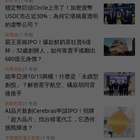
新零售
|
1 年前
穩定幣巨頭Circle上市了！加密貨幣
USDC市占近30%：為何它堪稱最透明
的虛幣公司？
區塊鏈
|
1 年前
霸王茶姬IPO！爆款鮮奶茶狂賣6億
杯：32歲創辦人，如何靠賣手搖翻出
680億元身價？
時事焦點
|
1 年前
能率亞洲10/15興櫃！什麼是「永續型
創投」？解密星宇航空、橘焱胡同背
後推手
創新創業
|
1 年前
AI晶片新創Cerebras申請IPO！招牌
「超大晶片」找台積電代工，它憑何
挑戰輝達？
半導體與電子產業
|
1 年前