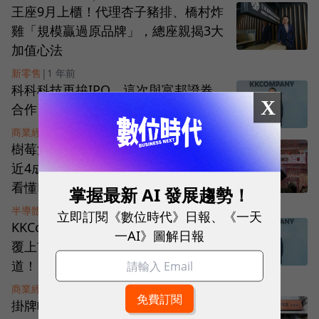
王座9月上櫃！代理杏子豬排、橋村炸
雞「規模贏過原品牌」，總座親揭3大
加值心法
新零售
|
1 年前
科科科技再拚IPO，這次與富邦證券
X
合作！為何改興櫃？價格多少？
商業經營
|
2 年前
樹莓派是什麼？為何上市1天股價飆漲
近4成？70美元AI套件魅力在哪？一文
看懂Raspberry Pi
掌握最新 AI 發展趨勢！
半導體與電子產業
|
2 年前
立即訂閱《數位時代》日報、《一天
KKCompany董座親上火線，5大QA回
一AI》圖解日報
覆上市碰壁始末：我覺得被擺了一
道！
商業經營
|
2 年前
掛牌喊卡！路易莎重訊宣布撤回上櫃