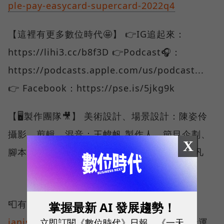
ple-pay-easycard-supercard-2022q4
【這裡有更多數位時代🤩】 👉IG追起來：
https://lihi3.cc/b8f3D 👉Podcast🎧：
https://podcasts.apple.com/us/podcast...
👉 Facebook：https://pse.is/5jkg9k
【🖥️製作團隊🎥】 美術設計、場景設計：陳姿伶
攝影、剪輯、混音：王幃帆 製作人、節目企劃、
X
腳本：錢玉紘 主持：隋昱嬋 拍攝協力：蔣逸凡
📮有合作需求請洽：
掌握最新 AI 發展趨勢！
立即訂閱《數位時代》日報、《一天
janis.chien@bnext.com.tw
#行動支付 #捷運