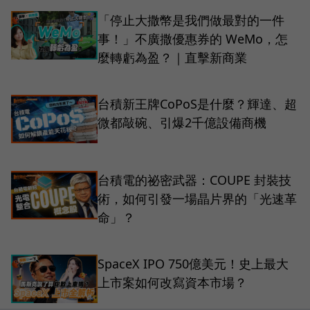
「停止大撒幣是我們做最對的一件
事！」不廣撒優惠券的 WeMo，怎
麼轉虧為盈？｜直擊新商業
台積新王牌CoPoS是什麼？輝達、超
微都敲碗、引爆2千億設備商機
台積電的祕密武器：COUPE 封裝技
術，如何引發一場晶片界的「光速革
命」？
SpaceX IPO 750億美元！史上最大
上市案如何改寫資本市場？