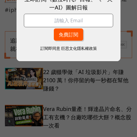
一AI》圖解日報
#iphone #android #解數一下
追蹤更多《數位時代》影音新聞
就在
訂閱即同意
巨思文化隱私權政策
22 歲輟學做「AI 垃圾影片」年賺
2100 萬！你停留的每一秒都在幫他
賺錢？
Vera Rubin量產！輝達晶片命名、分
工有玄機？台廠吃哪些大餅？概念股
一次看