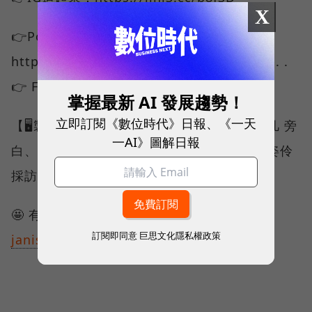
X
👉Podcast🎧：
https://podcasts.apple.com/us/podcast.. .
👉 Facebook：https://pse.is/5jkg9k
掌握最新 AI 發展趨勢！
立即訂閱《數位時代》日報、《一天
【🖥️製作團隊🎥】 監製｜王志仁 企劃｜蔣逸凡 旁
一AI》圖解日報
白、腳本撰稿｜蔣逸凡 美術、後製剪輯｜陳姿伶
採訪｜郭采樺
🤩 有合作需求請洽：
訂閱即同意
巨思文化隱私權政策
janis.chien@bnext.com.tw