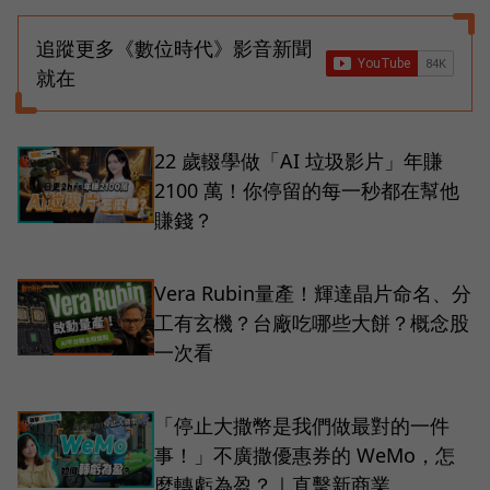
追蹤更多《數位時代》影音新聞
就在
22 歲輟學做「AI 垃圾影片」年賺
2100 萬！你停留的每一秒都在幫他
賺錢？
Vera Rubin量產！輝達晶片命名、分
工有玄機？台廠吃哪些大餅？概念股
一次看
「停止大撒幣是我們做最對的一件
事！」不廣撒優惠券的 WeMo，怎
麼轉虧為盈？｜直擊新商業