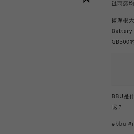
鏈雨露
據摩根大
Batte
GB30
BBU是
呢？
#bbu 