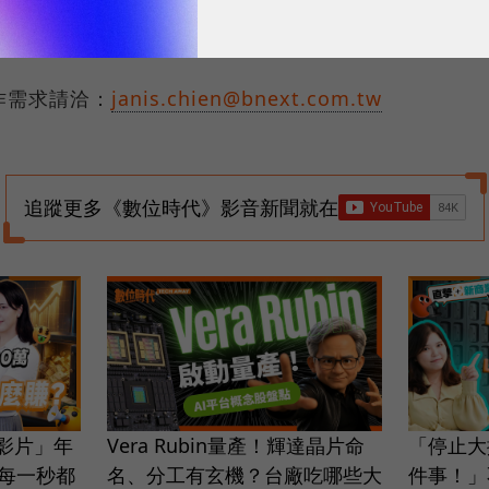
姿伶 採訪｜黃詩媛
合作需求請洽：
janis.chien@bnext.com.tw
追蹤更多《數位時代》影音新聞就在
圾影片」年
Vera Rubin量產！輝達晶片命
「停止大
的每一秒都
名、分工有玄機？台廠吃哪些大
件事！」