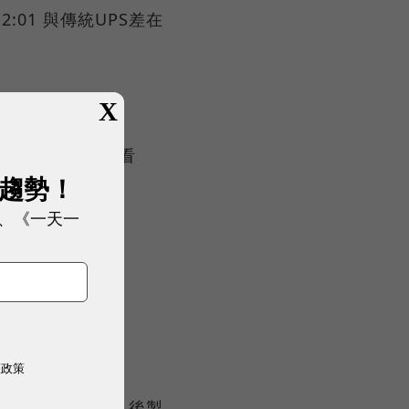
 2:01 與傳統UPS差在
X
BBU概念股一次看
展趨勢！
ps
、《一天一
k：
權政策
稿｜謝宗穎 美術、後製