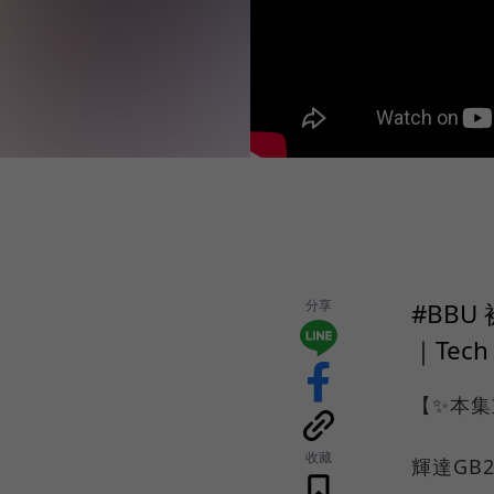
分享
#BB
｜Tech
【✨本集
收藏
輝達GB