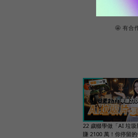
剪輯｜陳
🤩 有
22 歲輟學做「AI 垃
賺 2100 萬！你停留