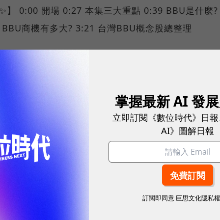
】 0:00 開場 0:27 本集三大重點 0:39 BBU是什麼?
59 BBU商機有多大? 3:21 台灣BBU概念股總整理
BBU 🤔】
｜BBU是什麼？為何輝達GB300需要「備援電力」？
掌握最新 AI 發
/www.bnext.com.tw/article/81541/tech-bbu-vs-u
立即訂閱《數位時代》日報
更多數位時代🤩】
AI》圖解日報
來：https://lihi3.cc/b8f3D 👉Podcast🎧：
/podcasts.apple.com/us/podcast... 👉 Faceboo
/pse.is/5jkg9k
訂閱即同意
巨思文化隱私
製作團隊🎥】 監製｜王志仁 企劃｜謝宗穎 旁白、腳本撰