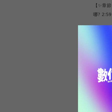
【✨章節✨
哪? 2:
【深入了解
白話科技
https:/
【這裡有
👉IG追起
https:/
https:/
【🖥️