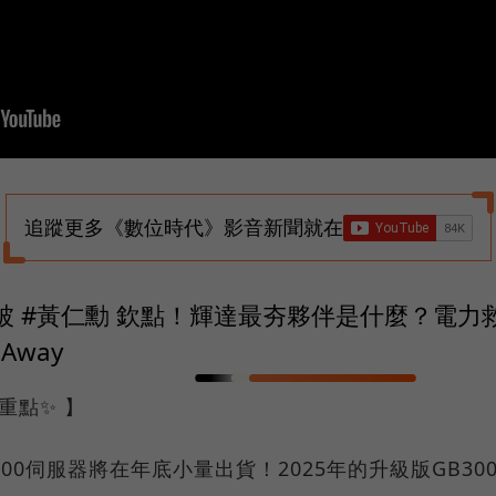
追蹤更多《數位時代》影音新聞就在
U 被 #黃仁勳 欽點！輝達最夯夥伴是什麼？電
 Away
重點✨ 】
200伺服器將在年底小量出貨！2025年的升級版GB3