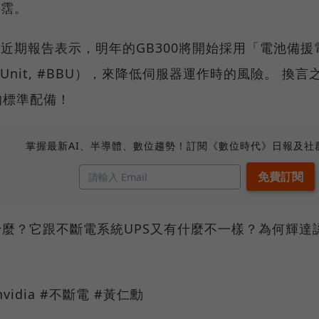
均霑。
近期報告表示，明年的GB300將開始採用「電池備援電力
ry Unit, #BBU），來降低伺服器運作時的風險。 換
0的標準配備！
掌握最新AI、半導體、數位趨勢！訂閱《數位時代》日報及社
什麼？它跟不斷電系統UPS又有什麼不一樣？為何輝達
#nvidia #不斷電 #黃仁勳