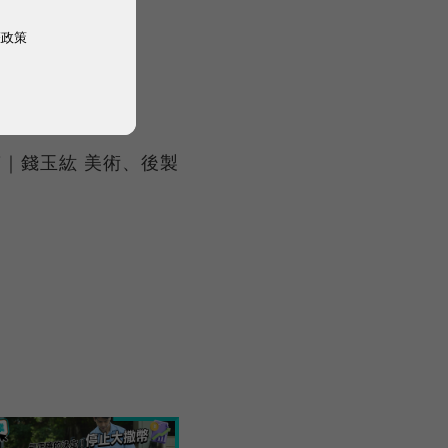
權政策
k：
稿｜錢玉紘 美術、後製