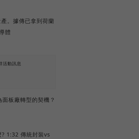
望量產。據傳已拿到荷蘭
半導體
群活動訊息
成為面板廠轉型的契機？
? 1:32 傳統封裝vs