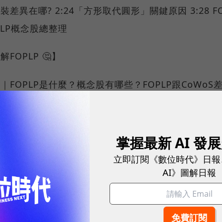
差異在哪? 2:24「方形取代圓形」關鍵原因 3:28 FO
PLP概念股總整理
FOPLP 🤔】
｜FOPLP是什麼？概念股有哪些？FOPLP跟CoWoS
/www.bnext.com.tw/article/79562/foplp-advanc
ation
掌握最新 AI 發
滿手！FOPLP是什麼？有何封裝優勢？南科5.5代廠
立即訂閱《數位時代》日報
ttps://www.bnext.com.tw/article/76660/foplp-i
AI》圖解日報
ed-packaging
更多數位時代🤩】