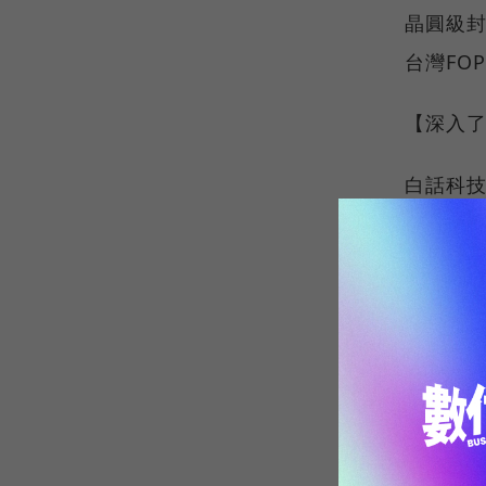
晶圓級封裝
台灣FO
【深入了解
白話科技
https:/
explain
群創訂單
型現況
h
advanc
【這裡有