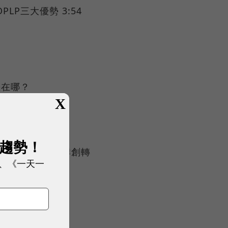
PLP三大優勢 3:54
差在哪？
X
ed-packaging-
展趨勢！
要賣美光？ 看懂群創轉
、《一天一
nnolux-panel-