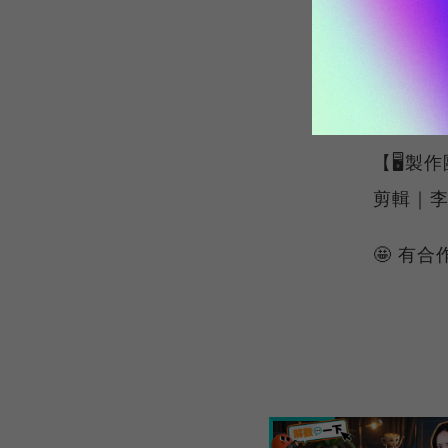
👉IG追起
https:/
https:/
【🖥️
剪輯｜李
🤩 有