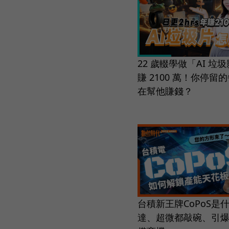
22 歲輟學做「AI 垃
賺 2100 萬！你停留
在幫他賺錢？
台積新王牌CoPoS是
達、超微都敲碗、引爆