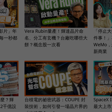
圾影片」年
Vera Rubin量產！輝達晶片命
「停止大
的每一秒都
名、分工有玄機？台廠吃哪些大
件事！」
餅？概念股一次看
WeMo
新商業
什麼？輝
台積電的祕密武器：COUPE 封
SpaceX
2千億設
裝技術，如何引發一場晶片界的
最大上市