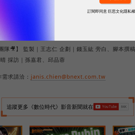
來：https://lihi3.cc/b8f3D 👉Podcast🎧：
訂閱即同意
巨思文化隱私
/podcasts.apple.com/us/podcast... 👉 Faceboo
/pse.is/5jkg9k
製作團隊🎥】 監製｜王志仁 企劃｜錢玉紘 旁白、腳本撰
晴 採訪｜孫嘉君、邱品蓉
合作需求請洽：
janis.chien@bnext.com.tw
追蹤更多《數位時代》影音新聞就在