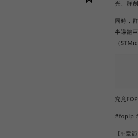
光、群
同時，群
半導體巨
（STMi
究竟FO
#foplp
【✨章節✨