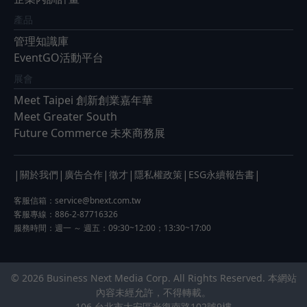
產品
管理知識庫
EventGO活動平台
展會
Meet Taipei 創新創業嘉年華
Meet Greater South
Future Commerce 未來商務展
|
|
|
|
|
|
關於我們
廣告合作
徵才
隱私權政策
ESG永續報告書
客服信箱：
service@bnext.com.tw
客服專線：886-2-87716326
服務時間：週一 ～ 週五：09:30~12:00；13:30~17:00
© 2026 Business Next Media Corp. All Rights Reserved. 本網站
內容未經允許，不得轉載。
106 台北市大安區光復南路102號9樓