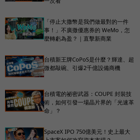
一次看
「停止大撒幣是我們做最對的一件
事！」不廣撒優惠券的 WeMo，怎
麼轉虧為盈？｜直擊新商業
台積新王牌CoPoS是什麼？輝達、超
微都敲碗、引爆2千億設備商機
台積電的祕密武器：COUPE 封裝技
術，如何引發一場晶片界的「光速革
命」？
SpaceX IPO 750億美元！史上最大
上市案如何改寫資本市場？