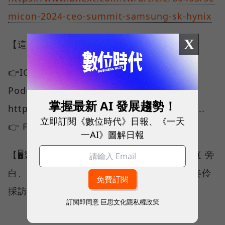
micon-2024-ceo-summit-samsung-sk-hynix
X
【這裡有更多數位時代🤩】
👉IG追起來：https://lihi3.cc/b8f3D 👉
Podcast🎧：
掌握最新 AI 發展趨勢！
https://podcasts.apple.com/us/podcast...
立即訂閱《數位時代》日報、《一天
👉 Facebook：https://pse.is/5jkg9k
一AI》圖解日報
【🖥️製作團隊🎥】 監製｜王志仁 企劃｜蘇宇庭 旁
白、腳本撰稿｜蘇宇庭 美術、後製剪輯｜陳姿伶
採訪｜孫嘉君
訂閱即同意
巨思文化隱私權政策