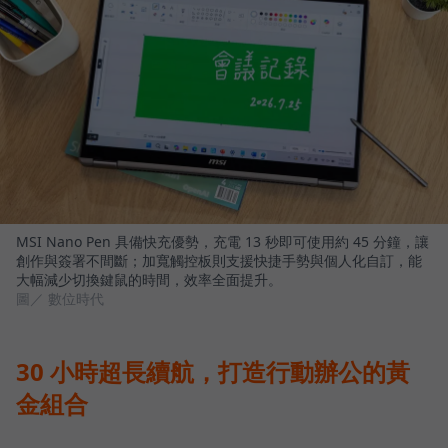
MSI Nano Pen 具備快充優勢，充電 13 秒即可使用約 45 分鐘，讓
創作與簽署不間斷；加寬觸控板則支援快捷手勢與個人化自訂，能
大幅減少切換鍵鼠的時間，效率全面提升。
圖／ 數位時代
30 小時超長續航，打造行動辦公的黃
金組合