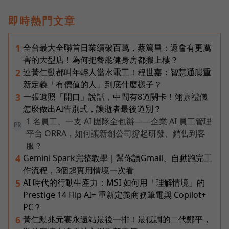
即時熱門文章
全台最大全聯首日業績破百萬，蔡篤昌：還會有更厲
1
害的大型店！為何把餐廳健身房都搬上樓？
連黃仁勳都叫年輕人當水電工！程世嘉：智慧通膨重
2
新定義「有價值的人」到底什麼樣子？
一張遺照「開口」說話，中間有8道關卡！翊嘉禮儀
3
怎麼做出AI告別式，讓逝者最後道別？
1 名員工、一支 AI 團隊全包辦——企業 AI 員工管理
PR
平台 ORRA，如何讓新創公司撐起研發、銷售到客
服？
Gemini Spark完整教學｜幫你讀Gmail、自動跑完工
4
作流程，3個超實用情境一次看
AI 時代的行動生產力：MSI 如何用「理解情境」的
5
Prestige 14 Flip AI+ 重新定義商務筆電與 Copilot+
PC？
黃仁勳兆元宴永遠站最後一排！最低調的二代鄭平，
6