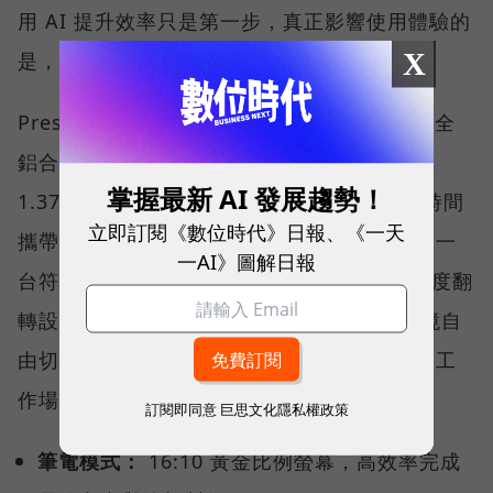
用 AI 提升效率只是第一步，真正影響使用體驗的
X
是，筆電與人互動的每一個細節。
Prestige 14 Flip AI+ 採用全新的精工設計，全
鋁合金打造的纖薄機身搭配弧形圓角，重量僅
掌握最新 AI 發展趨勢！
1.37 公斤，不僅兼具質感與耐用性，更讓長時間
立即訂閱《數位時代》日報、《一天
攜帶變得更加舒適。值得特別一提的是，它是一
一AI》圖解日報
台符合行動工作需求的 2 in 1 AI 筆電，360 度翻
轉設計搭配觸控 OLED 螢幕，可依照不同情境自
由切換使用模式，完美對接商務工作者的四大工
作場景：
訂閱即同意
巨思文化隱私權政策
筆電模式：
16:10 黃金比例螢幕，高效率完成