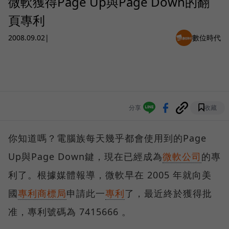
微軟獲得Page Up與Page Down的翻
頁專利
2008.09.02
|
數位時代
分享
收藏
你知道嗎？電腦族每天幾乎都會使用到的Page
Up與Page Down鍵，現在已經成為
微軟公司
的專
利了。根據媒體報導，微軟早在 2005 年就向美
國
專利商標局
申請此一
專利
了，最近終於獲得批
准，專利號碼為 7415666 。