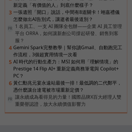
新定義「有價值的人」到底什麼樣子？
一張遺照「開口」說話，中間有8道關卡！翊嘉禮儀
3
怎麼做出AI告別式，讓逝者最後道別？
1 名員工、一支 AI 團隊全包辦——企業 AI 員工管理
PR
平台 ORRA，如何讓新創公司撐起研發、銷售到客
服？
Gemini Spark完整教學｜幫你讀Gmail、自動跑完工
4
作流程，3個超實用情境一次看
AI 時代的行動生產力：MSI 如何用「理解情境」的
5
Prestige 14 Flip AI+ 重新定義商務筆電與 Copilot+
PC？
黃仁勳兆元宴永遠站最後一排！最低調的二代鄭平，
6
憑什麼讓台達電被市場重新定價？
讓永續成為看得見的力量！國際品牌X百大經理人雙
PR
重榮譽認證，放大永續價值影響力