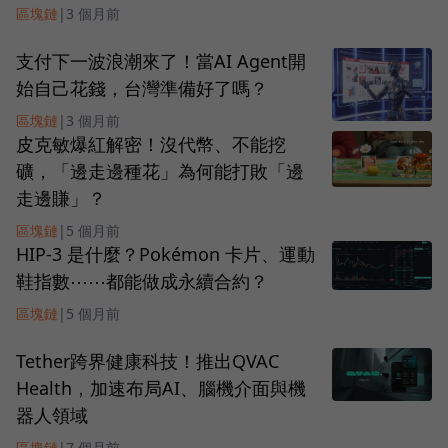
區塊鏈
|
3 個月前
支付下一波浪潮來了！當AI Agent開
始自己花錢，台灣準備好了嗎？
區塊鏈
|
3 個月前
皮克敏爆紅解密！沒代幣、不能挖
礦，「邊走邊種花」為何能打敗「邊
走邊賺」？
區塊鏈
|
5 個月前
HIP-3 是什麼？Pokémon 卡片、運動
鞋指數⋯⋯都能做成永續合約？
區塊鏈
|
5 個月前
Tether跨界健康科技！推出QVAC
Health，加速布局AI、腦機介面與機
器人領域
區塊鏈
|
7 個月前