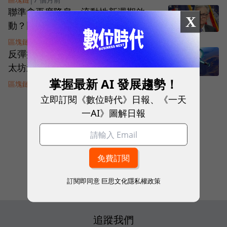
聯準會再度降息，流動性新週期啟
X
動？比特幣急攻9.3萬美元
區塊鏈
|
7 個月前
反彈接近翻倍，但鏈上數據割裂？以
太坊進入「穩定而不熱鬧」的新階段
掌握最新 AI 發展趨勢！
區塊鏈
|
7 個月前
立即訂閱《數位時代》日報、《一天
一AI》圖解日報
看下一頁
1
of
428
訂閱即同意
巨思文化隱私權政策
追蹤我們