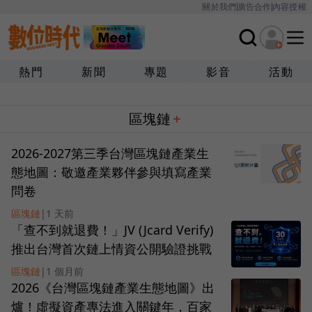
關於我們
廣告合作
內容授權
熱門
新聞
專題
影音
活動
區塊鏈
2026-2027第三季台灣區塊鏈產業生
態地圖：敬邀產業夥伴參與填寫產業
問卷
區塊鏈
|
1 天前
「查不到就退費！」JV (Jcard Verify)
推出台灣首次鏈上情資公開驗證挑戰
區塊鏈
|
1 個月前
2026《台灣區塊鏈產業生態地圖》出
爐！虛擬資產專法進入關鍵年，百家