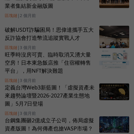
業者集結新金融版圖
區塊鏈
|
2 個月前
破解USDT詐騙困局！思偉達攜手五大
反詐協會打造幣流追蹤實戰人才
區塊鏈
|
3 個月前
旺季時沒房可賣、臨時取消又湧大量
空房！日本東急飯店推「住宿權轉售
平台」，用NFT解決難題
區塊鏈
|
3 個月前
定義台灣Web3新藍圖！「虛擬資產未
來趨勢論壇暨2026-2027產業生態地
圖」5月7日登場
區塊鏈
|
3 個月前
台鋼集團砸2億成立子公司，佈局虛擬
資產版圖！為何傳產也搶VASP市場？