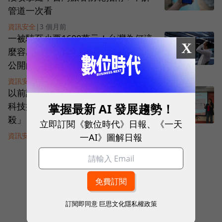
管道一次看
資訊安全
|
3 個月前
一被駭至少要1600萬元！台灣為何這
X
麼容易變肥羊？談判專家揭企業不敢
公開的勒索實錄
資訊安全
|
4 個月前
以前詐騙靠運氣，現在靠劇本！趨勢
掌握最新 AI 發展趨勢！
科技揭2026詐騙趨勢：AI讓「養套
殺」自動化，連資安系統都難擋
立即訂閱《數位時代》日報、《一天
一AI》圖解日報
資訊安全
|
6 個月前
看下一頁
1
of
103
訂閱即同意
巨思文化隱私權政策