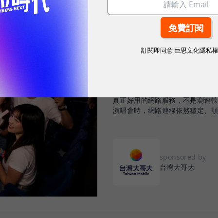
2026.08.03
|
3C生活
訂閱即同意
巨思文化隱私
告別「極速迷思」！
密：什麼才是 5
真正好用的網路服務，不是測速
演唱會時，網路連線依然穩定、
sponsored by
台灣大哥大