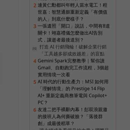
連黃仁勳都叫年輕人當水電工！程
2
世嘉：智慧通膨重新定義「有價值
的人」到底什麼樣子？
一張遺照「開口」說話，中間有8道
3
關卡！翊嘉禮儀怎麼做出AI告別
式，讓逝者最後道別？
打造 AI 行銷飛輪！破解企業行銷
PR
「工具越多卻成效越差」的盲點
Gemini Spark完整教學｜幫你讀
4
Gmail、自動跑完工作流程，3個超
實用情境一次看
AI 時代的行動生產力：MSI 如何用
5
「理解情境」的 Prestige 14 Flip
AI+ 重新定義商務筆電與 Copilot+
PC？
友達二把手裸辭內幕！彭双浪親邀
6
的接班人為何撕破臉？「落後群
創」成最後稻草？