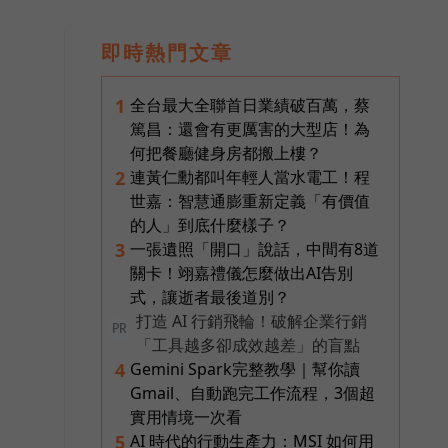
即時熱門文章
全台最大全聯首日業績破百萬，蔡
1
篤昌：還會有更厲害的大型店！為
何把餐廳健身房都搬上樓？
連黃仁勳都叫年輕人當水電工！程
2
世嘉：智慧通膨重新定義「有價值
的人」到底什麼樣子？
一張遺照「開口」說話，中間有8道
3
關卡！翊嘉禮儀怎麼做出AI告別
式，讓逝者最後道別？
打造 AI 行銷飛輪！破解企業行銷
PR
「工具越多卻成效越差」的盲點
Gemini Spark完整教學｜幫你讀
4
Gmail、自動跑完工作流程，3個超
實用情境一次看
AI 時代的行動生產力：MSI 如何用
5