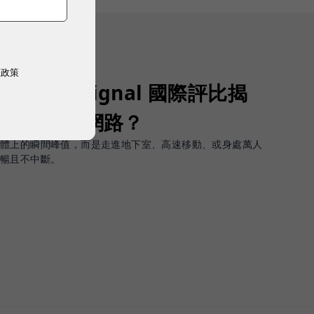
權政策
Opensignal 國際評比揭
G 時代的好網路？
軟體上的瞬間峰值，而是走進地下室、高速移動、或身處萬人
順暢且不中斷。