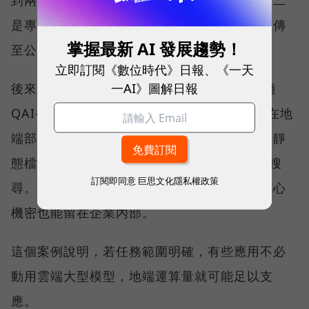
到兩個瓶頸：一是員工查詢時明顯出現卡頓；二
是專利、技術與合約都高度敏感，高層不願上傳
掌握最新 AI 發展趨勢！
至公有雲，擔心機密資料會有外洩的疑慮。
立即訂閱《數位時代》日報、《一天
一AI》圖解日報
後來，該公司導入 QNAP AI NAS 的旗艦機種
QAI-h1290FX，搭配顯示卡與全快閃 SSD，在地
端部署私有大型語言模型，把數十年來封存的靜
態檔案交給 AI 調用，進行跨檔案摘要與精準搜
訂閱即同意
巨思文化隱私權政策
尋。員工因此省下翻找合約與報告的時間，核心
機密也能留在企業內部。
這個案例說明，若任務範圍明確，有些應用不必
動用雲端大型模型，地端運算量就可能足以支
應。