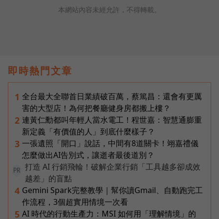
本網站內容未經允許，不得轉載。
即時熱門文章
全台最大全聯首日業績破百萬，蔡篤昌：還會有更厲
1
害的大型店！為何把餐廳健身房都搬上樓？
連黃仁勳都叫年輕人當水電工！程世嘉：智慧通膨重
2
新定義「有價值的人」到底什麼樣子？
一張遺照「開口」說話，中間有8道關卡！翊嘉禮儀
3
怎麼做出AI告別式，讓逝者最後道別？
打造 AI 行銷飛輪！破解企業行銷「工具越多卻成效
PR
越差」的盲點
Gemini Spark完整教學｜幫你讀Gmail、自動跑完工
4
作流程，3個超實用情境一次看
AI 時代的行動生產力：MSI 如何用「理解情境」的
5