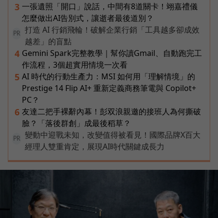
一張遺照「開口」說話，中間有8道關卡！翊嘉禮儀
3
怎麼做出AI告別式，讓逝者最後道別？
打造 AI 行銷飛輪！破解企業行銷「工具越多卻成效
PR
越差」的盲點
Gemini Spark完整教學｜幫你讀Gmail、自動跑完工
4
作流程，3個超實用情境一次看
AI 時代的行動生產力：MSI 如何用「理解情境」的
5
Prestige 14 Flip AI+ 重新定義商務筆電與 Copilot+
PC？
友達二把手裸辭內幕！彭双浪親邀的接班人為何撕破
6
臉？「落後群創」成最後稻草？
變動中迎戰未知，改變值得被看見！國際品牌X百大
PR
經理人雙重肯定，展現AI時代關鍵成長力