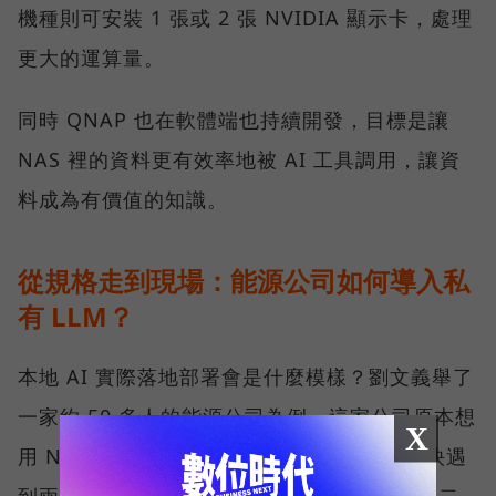
機種則可安裝 1 張或 2 張 NVIDIA 顯示卡，處理
更大的運算量。
同時 QNAP 也在軟體端也持續開發，目標是讓
NAS 裡的資料更有效率地被 AI 工具調用，讓資
料成為有價值的知識。
從規格走到現場：能源公司如何導入私
有 LLM？
本地 AI 實際落地部署會是什麼模樣？劉文義舉了
一家約 50 多人的能源公司為例。這家公司原本想
X
用 NAS 搭配雲端 AI 建置內部資料庫，但很快遇