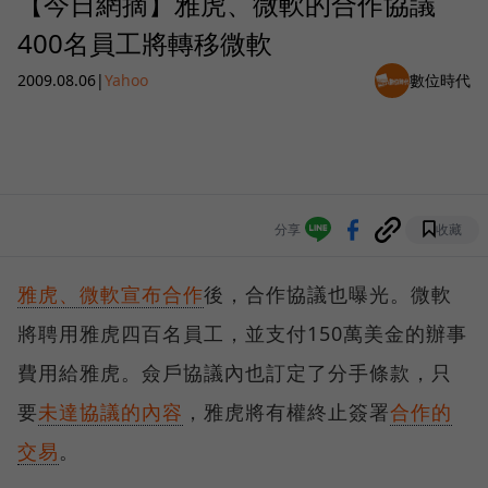
【今日網摘】雅虎、微軟的合作協議
400名員工將轉移微軟
2009.08.06
|
Yahoo
數位時代
分享
收藏
雅虎、微軟宣布合作
後，合作協議也曝光。微軟
將聘用雅虎四百名員工，並支付150萬美金的辦事
費用給雅虎。僉戶協議內也訂定了分手條款，只
要
未達協議的內容
，雅虎將有權終止簽署
合作的
交易
。