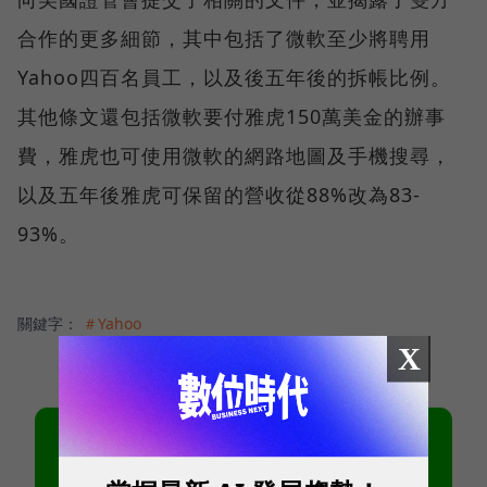
合作的更多細節，其中包括了微軟至少將聘用
Yahoo四百名員工，以及後五年後的拆帳比例。
其他條文還包括微軟要付雅虎150萬美金的辦事
費，雅虎也可使用微軟的網路地圖及手機搜尋，
以及五年後雅虎可保留的營收從88%改為83-
93%。
關鍵字：
＃Yahoo
X