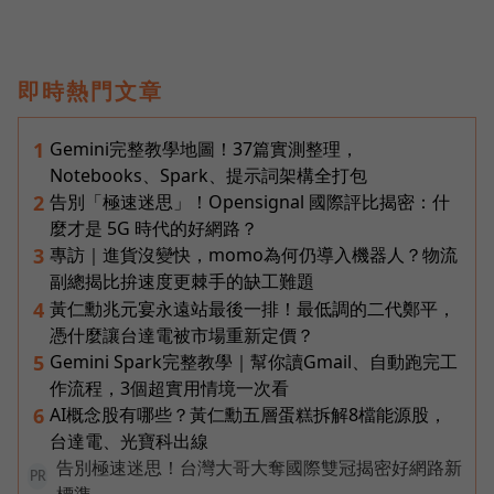
即時熱門文章
Gemini完整教學地圖！37篇實測整理，
1
Notebooks、Spark、提示詞架構全打包
告別「極速迷思」！Opensignal 國際評比揭密：什
2
麼才是 5G 時代的好網路？
專訪｜進貨沒變快，momo為何仍導入機器人？物流
3
副總揭比拚速度更棘手的缺工難題
黃仁勳兆元宴永遠站最後一排！最低調的二代鄭平，
4
憑什麼讓台達電被市場重新定價？
Gemini Spark完整教學｜幫你讀Gmail、自動跑完工
5
作流程，3個超實用情境一次看
AI概念股有哪些？黃仁勳五層蛋糕拆解8檔能源股，
6
台達電、光寶科出線
告別極速迷思！台灣大哥大奪國際雙冠揭密好網路新
PR
標準