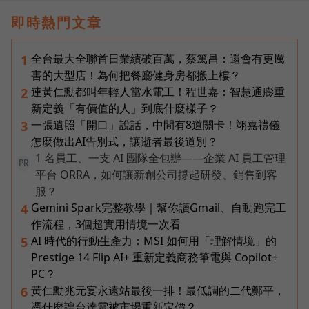
即時熱門文章
全台最大全聯首日業績破百萬，蔡篤昌：還會有更厲
1
害的大型店！為何把餐廳健身房都搬上樓？
連黃仁勳都叫年輕人當水電工！程世嘉：智慧通膨重
2
新定義「有價值的人」到底什麼樣子？
一張遺照「開口」說話，中間有8道關卡！翊嘉禮儀
3
怎麼做出AI告別式，讓逝者最後道別？
1 名員工、一支 AI 團隊全包辦——企業 AI 員工管理
PR
平台 ORRA，如何讓新創公司撐起研發、銷售到客
服？
Gemini Spark完整教學｜幫你讀Gmail、自動跑完工
4
作流程，3個超實用情境一次看
AI 時代的行動生產力：MSI 如何用「理解情境」的
5
Prestige 14 Flip AI+ 重新定義商務筆電與 Copilot+
PC？
黃仁勳兆元宴永遠站最後一排！最低調的二代鄭平，
6
憑什麼讓台達電被市場重新定價？