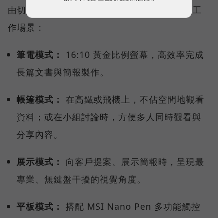
由切換使用模式，完美對接商務工作者的四大工
作場景：
筆電模式：
16:10 黃金比例螢幕，高效率完成
長篇文書與簡報製作。
帳篷模式：
在高鐵或飛機上，不佔空間地觀看
資料；或在小組討論時，方便多人同時觀看與
分享內容。
展示模式：
向客戶提案、展示簡報時，呈現最
專業、無鍵盤干擾的視覺角度。
平板模式：
搭配 MSI Nano Pen 多功能觸控