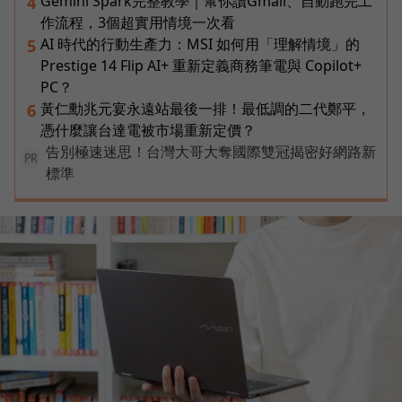
Gemini Spark完整教學｜幫你讀Gmail、自動跑完工
4
作流程，3個超實用情境一次看
AI 時代的行動生產力：MSI 如何用「理解情境」的
5
Prestige 14 Flip AI+ 重新定義商務筆電與 Copilot+
PC？
黃仁勳兆元宴永遠站最後一排！最低調的二代鄭平，
6
憑什麼讓台達電被市場重新定價？
告別極速迷思！台灣大哥大奪國際雙冠揭密好網路新
PR
標準