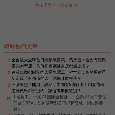
往下滑看下一篇文章
即時熱門文章
全台最大全聯首日業績破百萬，蔡篤昌：還會有更厲
1
害的大型店！為何把餐廳健身房都搬上樓？
連黃仁勳都叫年輕人當水電工！程世嘉：智慧通膨重
2
新定義「有價值的人」到底什麼樣子？
一張遺照「開口」說話，中間有8道關卡！翊嘉禮儀
3
怎麼做出AI告別式，讓逝者最後道別？
1 名員工、一支 AI 團隊全包辦——企業 AI 員工管理
PR
平台 ORRA，如何讓新創公司撐起研發、銷售到客
服？