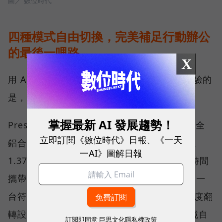
圖／ 數位時代
四種模式自由切換，完美補足行動辦公
的最後一哩路
X
用 AI 提升效率只是第一步，真正影響使用體驗的
是，筆電與人互動的每一個細節。
掌握最新 AI 發展趨勢！
Prestige 14 Flip AI+ 採用全新的精工設計，全
立即訂閱《數位時代》日報、《一天
鋁合金打造的纖薄機身搭配弧形圓角，重量僅
一AI》圖解日報
1.37 公斤，不僅兼具質感與耐用性，更讓長時間
攜帶變得更加舒適。值得特別一提的是，它是一
台符合行動工作需求的 2 in 1 AI 筆電，360 度翻
轉設計搭配觸控 OLED 螢幕，可依照不同情境自
訂閱即同意
巨思文化隱私權政策