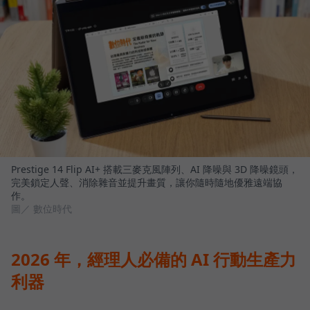
Prestige 14 Flip AI+ 搭載三麥克風陣列、AI 降噪與 3D 降噪鏡頭，
完美鎖定人聲、消除雜音並提升畫質，讓你隨時隨地優雅遠端協
作。
圖／ 數位時代
2026 年，經理人必備的 AI 行動生產力
利器