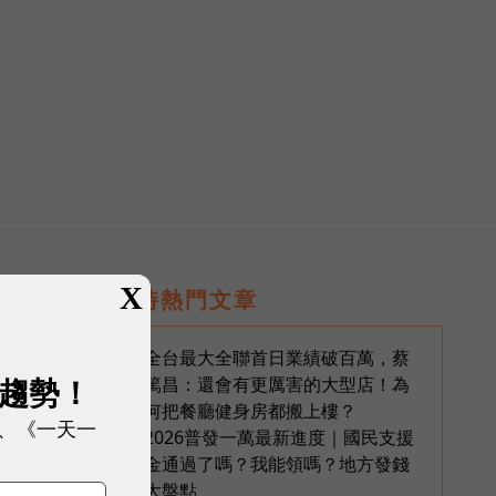
）
X
即時熱門文章
全台最大全聯首日業績破百萬，蔡
1
展趨勢！
篤昌：還會有更厲害的大型店！為
何把餐廳健身房都搬上樓？
、《一天一
2026普發一萬最新進度｜國民支援
2
金通過了嗎？我能領嗎？地方發錢
大盤點