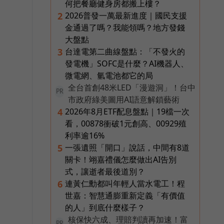
何把餐廳健身房都搬上樓？
2026普發一萬最新進度｜國民支援
2
金通過了嗎？我能領嗎？地方發錢
大盤點
台達電第二曲線盤點：「不發火的
3
發電機」SOFC是什麼？AI機器人、
微電網、氫電池都它的局
全台首創48米LED「漫遊洞」！台中
PR
市政府綠美圖用AI語意解鎖藝術
2026年8月ETF配息盤點｜19檔一次
4
看，00878衝破1元創高、00929殖
利率逾16%
一張遺照「開口」說話，中間有8道
5
關卡！翊嘉禮儀怎麼做出AI告別
式，讓逝者最後道別？
連黃仁勳都叫年輕人當水電工！程
6
世嘉：智慧通膨重新定義「有價值
的人」到底什麼樣子？
核保快六成、理賠判讀再加速！富
PR