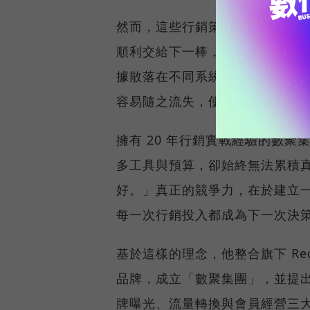
然而，這些行銷策略就如同接力
順利交給下一棒，口碑、廣告與
據散落在不同系統、跨部門協作
容易隨之流失，使企業難以將每
擁有 20 年行銷實戰經驗的數聚
多工具與預算，卻始終無法累積
好。」真正的競爭力，在於建立
每一次行銷投入都成為下一次決
基於這樣的理念，他整合旗下 Reddo
品牌，成立「數聚集團」，並提
牌曝光、流量轉換與會員經營三