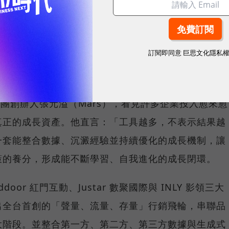
賽的跑者，雖然每一棒都努力衝刺，卻常常無法將成果
會員經營往往分屬不同負責人、使用不同平台，不僅數
訂閱即同意
巨思文化隱私
成本高昂，一旦負責人員異動，累積多年的實戰經驗也
一次投入轉化為長期成長動能。
集團創辦人張元溢（Mars），看見許多企業投入愈來愈
真正的成長資產。他直言：「工具越多，不表示結果越
一套能整合數據、沉澱經驗並持續優化的成長機制，讓
策的養分，形成能不斷學習、自我進化的成長閉環。
or 紅門互動、Justar 數聚國際與 INLY 影領三大
出全台首創的「聲量、流量、存量」行銷飛輪，串聯品
大階段。並整合第一方、第二方、第三方數據與生成式