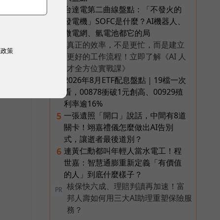
台達電第二曲線盤點：「不發火的
3
發電機」SOFC是什麼？AI機器人、
微電網、氫電池都它的局
真正的效率，不是更忙，而是建立
PR
權政策
更好的工作流程！立即了解《AI 人
才全方位實戰課》
2026年8月ETF配息盤點｜19檔一次
4
看，00878衝破1元創高、00929殖
利率逾16%
一張遺照「開口」說話，中間有8道
5
關卡！翊嘉禮儀怎麼做出AI告別
式，讓逝者最後道別？
連黃仁勳都叫年輕人當水電工！程
6
世嘉：智慧通膨重新定義「有價值
的人」到底什麼樣子？
核保快六成、理賠判讀再加速！富
PR
邦人壽如何用三大AI助理重塑保險服
務？