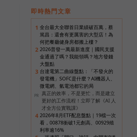
即時熱門文章
全台最大全聯首日業績破百萬，蔡
1
篤昌：還會有更厲害的大型店！為
何把餐廳健身房都搬上樓？
2026普發一萬最新進度｜國民支援
2
金通過了嗎？我能領嗎？地方發錢
大盤點
台達電第二曲線盤點：「不發火的
3
發電機」SOFC是什麼？AI機器人、
微電網、氫電池都它的局
真正的效率，不是更忙，而是建立
PR
更好的工作流程！立即了解《AI 人
才全方位實戰課》
2026年8月ETF配息盤點｜19檔一次
4
看，00878衝破1元創高、00929殖
利率逾16%