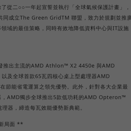
了從二○○一年起宣誓並執行「全球氣候保護計畫」，
成立The Green GridTM 聯盟，致力於規劃並推
領域的最佳策略，同時有效地降低資料中心與IT設施
流的AMD Athlon™ X2 4450e 與AMD
處理器、以及全球首款65瓦四核心桌上型處理器AMD
分擴展其在節能省電運算之領先優勢。此外，針對各大企業最
AMD獨步全球推出5款低功耗的AMD Opteron™
) 高效四核處理器，締造每瓦效能優勢新典範。
局面 **