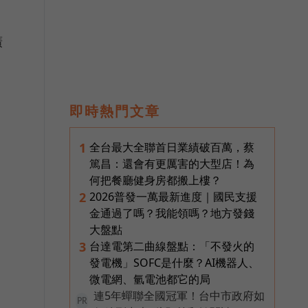
廣
即時熱門文章
全台最大全聯首日業績破百萬，蔡
1
篤昌：還會有更厲害的大型店！為
何把餐廳健身房都搬上樓？
2026普發一萬最新進度｜國民支援
2
金通過了嗎？我能領嗎？地方發錢
大盤點
台達電第二曲線盤點：「不發火的
3
發電機」SOFC是什麼？AI機器人、
微電網、氫電池都它的局
連5年蟬聯全國冠軍！台中市政府如
PR