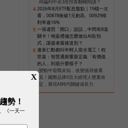
何編列中央3倍預算翻轉閱讀？
2026年8月ETF配息盤點｜19檔一次
4
看，00878衝破1元創高、00929殖
利率逾16%
一張遺照「開口」說話，中間有8道
5
關卡！翊嘉禮儀怎麼做出AI告別
式，讓逝者最後道別？
連黃仁勳都叫年輕人當水電工！程
6
世嘉：智慧通膨重新定義「有價值
的人」到底什麼樣子？
變動中迎戰未知，改變值得被看
PR
X
見！國際品牌X百大經理人雙重肯
定，展現AI時代關鍵成長力
展趨勢！
、《一天一