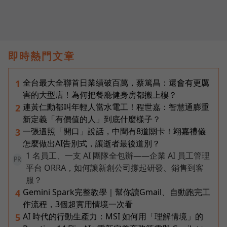
即時熱門文章
全台最大全聯首日業績破百萬，蔡篤昌：還會有更厲
1
害的大型店！為何把餐廳健身房都搬上樓？
連黃仁勳都叫年輕人當水電工！程世嘉：智慧通膨重
2
新定義「有價值的人」到底什麼樣子？
一張遺照「開口」說話，中間有8道關卡！翊嘉禮儀
3
怎麼做出AI告別式，讓逝者最後道別？
1 名員工、一支 AI 團隊全包辦——企業 AI 員工管理
PR
平台 ORRA，如何讓新創公司撐起研發、銷售到客
服？
Gemini Spark完整教學｜幫你讀Gmail、自動跑完工
4
作流程，3個超實用情境一次看
AI 時代的行動生產力：MSI 如何用「理解情境」的
5