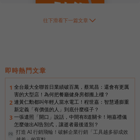
往下滑看下一篇文章
即時熱門文章
全台最大全聯首日業績破百萬，蔡篤昌：還會有更厲
1
害的大型店！為何把餐廳健身房都搬上樓？
連黃仁勳都叫年輕人當水電工！程世嘉：智慧通膨重
2
新定義「有價值的人」到底什麼樣子？
一張遺照「開口」說話，中間有8道關卡！翊嘉禮儀
3
怎麼做出AI告別式，讓逝者最後道別？
打造 AI 行銷飛輪！破解企業行銷「工具越多卻成效
PR
越差」的盲點