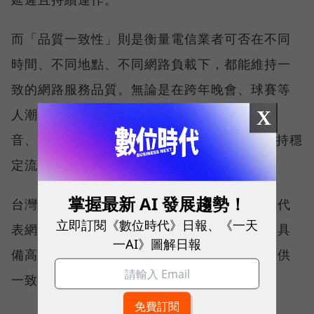
而「品質一致性」則是衡量電信業者可否在不同
時間、不同地點、不同網路負載下，都能維持一
致的網路服務品質。無論是在跨年晚會、球賽等
X
人潮密集場域，或是在高速移動時觀看串流影
音、傳送 LINE 訊息、分享社群動態，確保維持穩
定流暢，不因環境改變而明顯降速。
掌握最新 AI 發展趨勢！
台灣大哥大能同時拿下這兩項全台第一，不僅代
立即訂閱《數位時代》日報、《一天
表網路速度表現優異，更證明其網路基礎建設具
一AI》圖解日報
備高度穩定性與韌性，能在各種使用情境下提供
一致且可靠的連線品質。