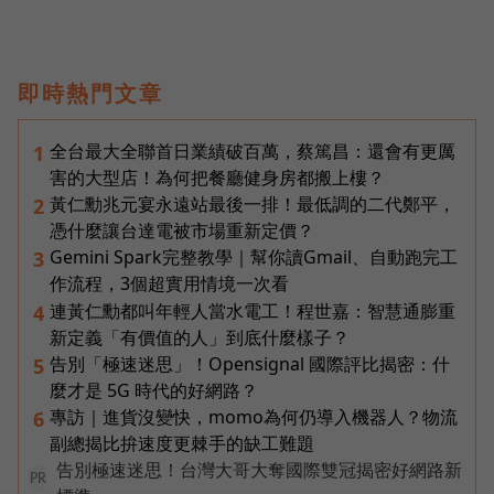
即時熱門文章
全台最大全聯首日業績破百萬，蔡篤昌：還會有更厲
1
害的大型店！為何把餐廳健身房都搬上樓？
黃仁勳兆元宴永遠站最後一排！最低調的二代鄭平，
2
憑什麼讓台達電被市場重新定價？
Gemini Spark完整教學｜幫你讀Gmail、自動跑完工
3
作流程，3個超實用情境一次看
連黃仁勳都叫年輕人當水電工！程世嘉：智慧通膨重
4
新定義「有價值的人」到底什麼樣子？
告別「極速迷思」！Opensignal 國際評比揭密：什
5
麼才是 5G 時代的好網路？
專訪｜進貨沒變快，momo為何仍導入機器人？物流
6
副總揭比拚速度更棘手的缺工難題
告別極速迷思！台灣大哥大奪國際雙冠揭密好網路新
PR