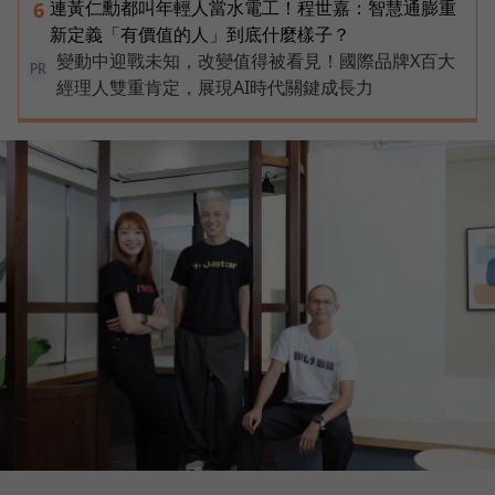
連黃仁勳都叫年輕人當水電工！程世嘉：智慧通膨重
6
新定義「有價值的人」到底什麼樣子？
變動中迎戰未知，改變值得被看見！國際品牌X百大
PR
經理人雙重肯定，展現AI時代關鍵成長力