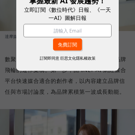
掌握最新 AI 發展趨勢！
立即訂閱《數位時代》日報、《一天
一AI》圖解日報
達摩媒體暨影領國際執行長 林合政
圖／ 數位時代
訂閱即同意
巨思文化隱私權政策
數聚集團品牌長蔡雅藍（Blue）進一步拆解品牌
飛輪的運作架構。第一步，由 INLY AI 網紅媒合
平台快速媒合適合的創作者，以內容建立品牌信
任與市場討論度，為品牌累積第一波成長動能。