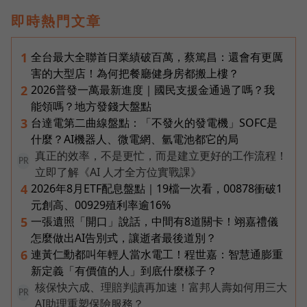
即時熱門文章
全台最大全聯首日業績破百萬，蔡篤昌：還會有更厲
1
害的大型店！為何把餐廳健身房都搬上樓？
2026普發一萬最新進度｜國民支援金通過了嗎？我
2
能領嗎？地方發錢大盤點
台達電第二曲線盤點：「不發火的發電機」SOFC是
3
什麼？AI機器人、微電網、氫電池都它的局
真正的效率，不是更忙，而是建立更好的工作流程！
PR
立即了解《AI 人才全方位實戰課》
2026年8月ETF配息盤點｜19檔一次看，00878衝破1
4
元創高、00929殖利率逾16%
一張遺照「開口」說話，中間有8道關卡！翊嘉禮儀
5
怎麼做出AI告別式，讓逝者最後道別？
連黃仁勳都叫年輕人當水電工！程世嘉：智慧通膨重
6
新定義「有價值的人」到底什麼樣子？
核保快六成、理賠判讀再加速！富邦人壽如何用三大
PR
AI助理重塑保險服務？