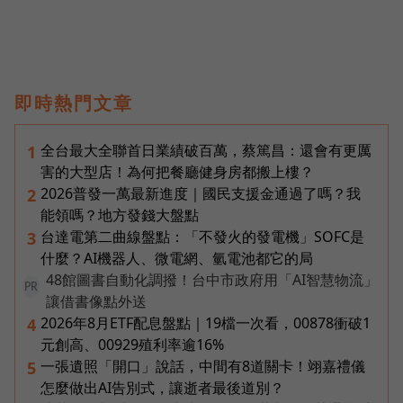
即時熱門文章
全台最大全聯首日業績破百萬，蔡篤昌：還會有更厲
1
害的大型店！為何把餐廳健身房都搬上樓？
2026普發一萬最新進度｜國民支援金通過了嗎？我
2
能領嗎？地方發錢大盤點
台達電第二曲線盤點：「不發火的發電機」SOFC是
3
什麼？AI機器人、微電網、氫電池都它的局
48館圖書自動化調撥！台中市政府用「AI智慧物流」
PR
讓借書像點外送
2026年8月ETF配息盤點｜19檔一次看，00878衝破1
4
元創高、00929殖利率逾16%
一張遺照「開口」說話，中間有8道關卡！翊嘉禮儀
5
怎麼做出AI告別式，讓逝者最後道別？