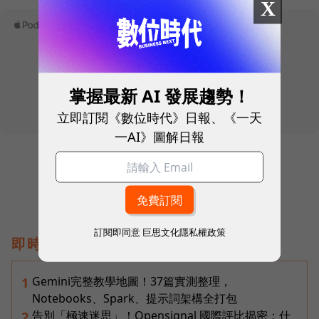
X
掌握最新 AI 發展趨勢！
立即訂閱《數位時代》日報、《一天
一AI》圖解日報
訂閱即同意
巨思文化隱私權政策
即時熱門文章
Gemini完整教學地圖！37篇實測整理，
1
Notebooks、Spark、提示詞架構全打包
告別「極速迷思」！Opensignal 國際評比揭密：什
2