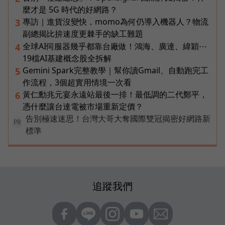
麼才是 5G 時代的好網路？
專訪｜進貨沒變快，momo為何仍導入機器人？物流
3
副總揭比拚速度更棘手的缺工難題
全球AI伺服器幾乎都靠台廠做！鴻海、廣達、緯穎⋯
4
19檔AI基建概念股全拆解
Gemini Spark完整教學｜幫你讀Gmail、自動跑完工
5
作流程，3個超實用情境一次看
黃仁勳兆元宴永遠站最後一排！最低調的二代鄭平，
6
憑什麼讓台達電被市場重新定價？
告別極速迷思！台灣大哥大奪國際雙冠揭密好網路新
PR
標準
追蹤我們