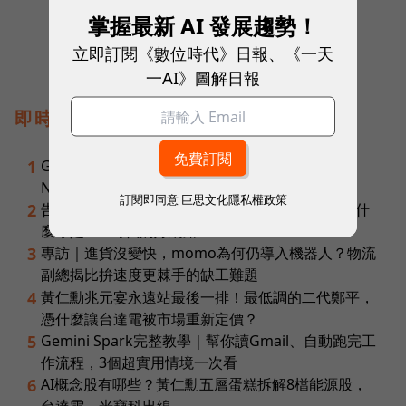
掌握最新 AI 發展趨勢！
立即訂閱《數位時代》日報、《一天
一AI》圖解日報
即時熱門文章
Gemini完整教學地圖！37篇實測整理，
1
Notebooks、Spark、提示詞架構全打包
訂閱即同意
巨思文化隱私權政策
告別「極速迷思」！Opensignal 國際評比揭密：什
2
麼才是 5G 時代的好網路？
專訪｜進貨沒變快，momo為何仍導入機器人？物流
3
副總揭比拚速度更棘手的缺工難題
黃仁勳兆元宴永遠站最後一排！最低調的二代鄭平，
4
憑什麼讓台達電被市場重新定價？
Gemini Spark完整教學｜幫你讀Gmail、自動跑完工
5
作流程，3個超實用情境一次看
AI概念股有哪些？黃仁勳五層蛋糕拆解8檔能源股，
6
台達電、光寶科出線