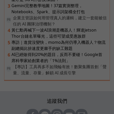
Gemini完整教學地圖！37篇實測整理，
3
Notebooks、Spark、提示詞架構全打包
企業主管該如何用管理真人的邏輯，建立一套能被信
PR
任的 AI 團隊治理機制？
黃仁勳再喊下一波AI浪潮是機器人！輝達Jetson
4
Thor台鏈名單曝光，這些可望成受惠族群
專訪｜進貨沒變快，momo為何仍導入機器人？物流
5
副總揭比拚速度更棘手的缺工難題
AI已經做得到20%的題目，反而不要碰！Google首
6
席科學家給創業者的「1%法則」
【專訪】工具再多不如飛輪有效！數聚集團首創「聲
PR
量、流量、存量」解鎖 AI 成長引擎
追蹤我們