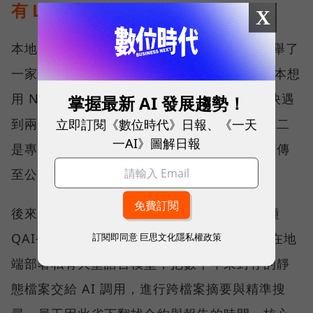
有 LLM？
X
本地 AI 實際落地部署會是什麼模樣？劉文義舉了
一家約 50 多人的能源公司為例。這家公司原本想
用 NAS 搭配雲端 AI 建置內部資料庫，但很快遇
掌握最新 AI 發展趨勢！
立即訂閱《數位時代》日報、《一天
到兩個瓶頸：一是員工查詢時明顯出現卡頓；二
一AI》圖解日報
是專利、技術與合約都高度敏感，高層不願上傳
至公有雲，擔心機密資料會有外洩的疑慮。
後來，該公司導入 QNAP AI NAS 的旗艦機種
訂閱即同意
巨思文化隱私權政策
QAI-h1290FX，搭配顯示卡與全快閃 SSD，在地
端部署私有大型語言模型，把數十年來封存的靜
態檔案交給 AI 調用，進行跨檔案摘要與精準搜