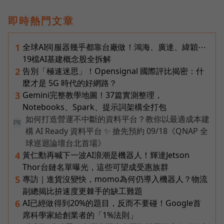
即時熱門文章
全球AI伺服器幾乎都靠台廠做！鴻海、廣達、緯穎⋯
1
19檔AI基建概念股全拆解
告別「極速迷思」！Opensignal 國際評比揭密：什
2
麼才是 5G 時代的好網路？
Gemini完整教學地圖！37篇實測整理，
3
Notebooks、Spark、提示詞架構全打包
如何打造營運不中斷的資料平台？教你以最適成本建
PR
構 AI Ready 資料平台 ✨ 搶先預約 09/18《QNAP 全
球巡迴論壇台北首場》
黃仁勳再喊下一波AI浪潮是機器人！輝達Jetson
4
Thor台鏈名單曝光，這些可望成受惠族群
專訪｜進貨沒變快，momo為何仍導入機器人？物流
5
副總揭比拚速度更棘手的缺工難題
AI已經做得到20%的題目，反而不要碰！Google首
6
席科學家給創業者的「1%法則」