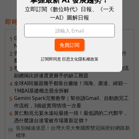
立即訂閱《數位時代》日報、《一天
一AI》圖解日報
即時熱門文章
Gemini完整教學地圖！37篇實測整理，
1
Notebooks、Spark、提示詞架構全打包
告別「極速迷思」！Opensignal 國際評比揭密：什
2
訂閱即同意
巨思文化隱私權政策
麼才是 5G 時代的好網路？
專訪｜進貨沒變快，momo為何仍導入機器人？物流
3
副總揭比拚速度更棘手的缺工難題
全球AI伺服器幾乎都靠台廠做！鴻海、廣達、緯穎⋯
4
19檔AI基建概念股全拆解
Gemini Spark完整教學｜幫你讀Gmail、自動跑完工
5
作流程，3個超實用情境一次看
黃仁勳兆元宴永遠站最後一排！最低調的二代鄭平，
6
憑什麼讓台達電被市場重新定價？
告別極速迷思！台灣大哥大奪國際雙冠揭密好網路新
PR
標準