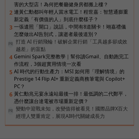
害的大型店！為何把餐廳健身房都搬上樓？
連黃仁勳都叫年輕人當水電工！程世嘉：智慧通膨重
2
新定義「有價值的人」到底什麼樣子？
一張遺照「開口」說話，中間有8道關卡！翊嘉禮儀
3
怎麼做出AI告別式，讓逝者最後道別？
打造 AI 行銷飛輪！破解企業行銷「工具越多卻成效
PR
越差」的盲點
Gemini Spark完整教學｜幫你讀Gmail、自動跑完工
4
作流程，3個超實用情境一次看
AI 時代的行動生產力：MSI 如何用「理解情境」的
5
Prestige 14 Flip AI+ 重新定義商務筆電與 Copilot+
PC？
黃仁勳兆元宴永遠站最後一排！最低調的二代鄭平，
6
憑什麼讓台達電被市場重新定價？
變動中迎戰未知，改變值得被看見！國際品牌X百大
PR
經理人雙重肯定，展現AI時代關鍵成長力