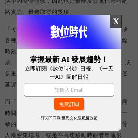
活中的整體體驗，因此也是最能反映電信業者網
路實力、最難取得的獎項。
X
「可靠性體驗」衡量的是使用者是否能順利完成
各種數位應用，因此，考驗的是網路服務在關鍵
時刻不中斷的能力。例如，搶購熱門演唱會門
掌握最新 AI 發展趨勢！
票、秒殺限量商品、超商結帳掃描 QR Code，或
立即訂閱《數位時代》日報、《一天
是重要的線上會議，都需要網路能即時回應、低
一AI》圖解日報
延遲且持續運作。
而「品質一致性」則是衡量電信業者可否在不同
時間、不同地點、不同網路負載下，都能維持一
訂閱即同意
巨思文化隱私權政策
致的網路服務品質。無論是在跨年晚會、球賽等
人潮密集場域，或是在高速移動時觀看串流影