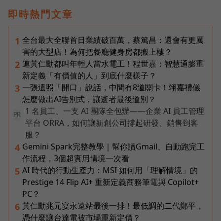
即時熱門文章
全台最大全聯首日業績破百萬，蔡篤昌：還會有更厲
1
害的大型店！為何把餐廳健身房都搬上樓？
連黃仁勳都叫年輕人當水電工！程世嘉：智慧通膨重
2
新定義「有價值的人」到底什麼樣子？
一張遺照「開口」說話，中間有8道關卡！翊嘉禮儀
3
怎麼做出AI告別式，讓逝者最後道別？
1 名員工、一支 AI 團隊全包辦——企業 AI 員工管理
PR
平台 ORRA，如何讓新創公司撐起研發、銷售到客
服？
Gemini Spark完整教學｜幫你讀Gmail、自動跑完工
4
作流程，3個超實用情境一次看
AI 時代的行動生產力：MSI 如何用「理解情境」的
5
Prestige 14 Flip AI+ 重新定義商務筆電與 Copilot+
PC？
黃仁勳兆元宴永遠站最後一排！最低調的二代鄭平，
6
憑什麼讓台達電被市場重新定價？