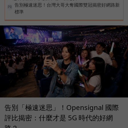
告別極速迷思！台灣大哥大奪國際雙冠揭密好網路新
PR
標準
告別「極速迷思」！Opensignal 國際
評比揭密：什麼才是 5G 時代的好網
路？