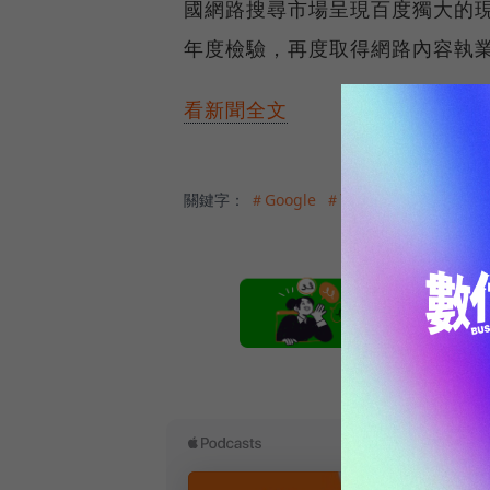
國網路搜尋市場呈現百度獨大的現
年度檢驗，再度取得網路內容執
看新聞全文
關鍵字：
＃Google
＃百度
本