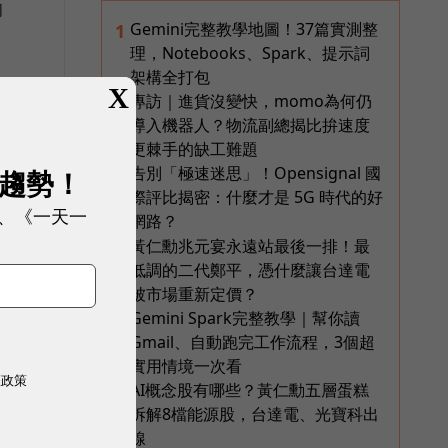
的
Gemini完整教學地圖！37篇實測整
1
理，Notebooks、Spark、提示詞
架構全打包
X
專訪｜進貨沒變快，momo為何仍
2
導入機器人？物流副總揭比拚速度
更棘手的缺工難題
告別「極速迷思」！Opensignal 國
3
展趨勢！
際評比揭密：什麼才是 5G 時代的好
、《一天一
網路？
黃仁勳兆元宴永遠站最後一排！最
4
低調的二代鄭平，憑什麼讓台達電
被市場重新定價？
Gemini Spark完整教學｜幫你讀
5
Gmail、自動跑完工作流程，3個超
實用情境一次看
權政策
AI概念股有哪些？黃仁勳五層蛋糕
6
拆解8檔能源股，台達電、光寶科出
線