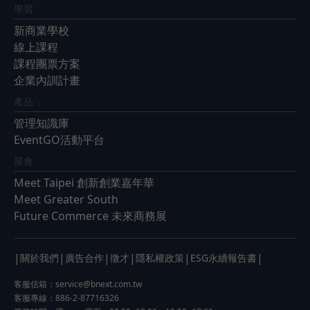
學習
新商業學校
線上課程
課程團票方案
企業內訓計畫
產品
管理知識庫
EventGO活動平台
展會
Meet Taipei 創新創業嘉年華
Meet Greater South
Future Commerce 未來商務展
|
|
|
|
|
|
關於我們
廣告合作
徵才
隱私權政策
ESG永續報告書
客服信箱：
service@bnext.com.tw
客服專線：886-2-87716326