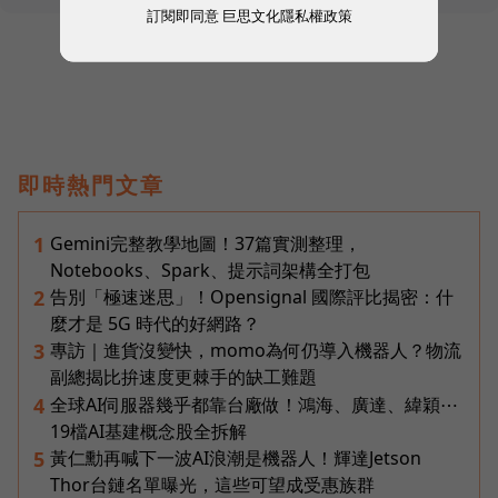
訂閱即同意
巨思文化隱私權政策
即時熱門文章
Gemini完整教學地圖！37篇實測整理，
1
Notebooks、Spark、提示詞架構全打包
告別「極速迷思」！Opensignal 國際評比揭密：什
2
麼才是 5G 時代的好網路？
專訪｜進貨沒變快，momo為何仍導入機器人？物流
3
副總揭比拚速度更棘手的缺工難題
全球AI伺服器幾乎都靠台廠做！鴻海、廣達、緯穎⋯
4
19檔AI基建概念股全拆解
黃仁勳再喊下一波AI浪潮是機器人！輝達Jetson
5
Thor台鏈名單曝光，這些可望成受惠族群