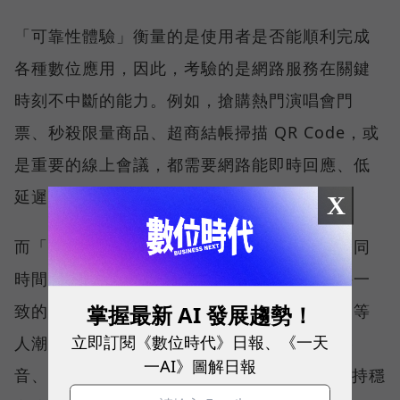
「可靠性體驗」衡量的是使用者是否能順利完成
各種數位應用，因此，考驗的是網路服務在關鍵
時刻不中斷的能力。例如，搶購熱門演唱會門
票、秒殺限量商品、超商結帳掃描 QR Code，或
是重要的線上會議，都需要網路能即時回應、低
延遲且持續運作。
X
而「品質一致性」則是衡量電信業者可否在不同
時間、不同地點、不同網路負載下，都能維持一
掌握最新 AI 發展趨勢！
致的網路服務品質。無論是在跨年晚會、球賽等
立即訂閱《數位時代》日報、《一天
人潮密集場域，或是在高速移動時觀看串流影
一AI》圖解日報
音、傳送 LINE 訊息、分享社群動態，確保維持穩