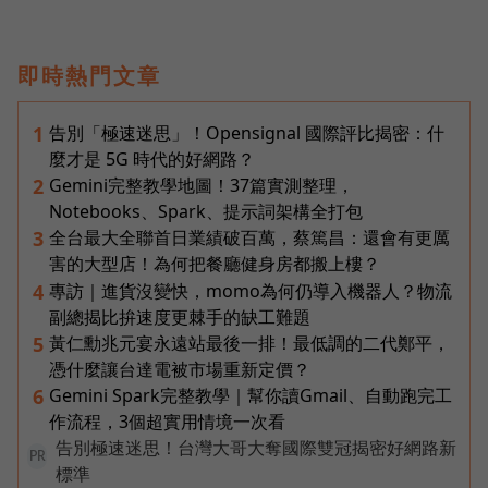
即時熱門文章
告別「極速迷思」！Opensignal 國際評比揭密：什
1
麼才是 5G 時代的好網路？
Gemini完整教學地圖！37篇實測整理，
2
Notebooks、Spark、提示詞架構全打包
全台最大全聯首日業績破百萬，蔡篤昌：還會有更厲
3
害的大型店！為何把餐廳健身房都搬上樓？
專訪｜進貨沒變快，momo為何仍導入機器人？物流
4
副總揭比拚速度更棘手的缺工難題
黃仁勳兆元宴永遠站最後一排！最低調的二代鄭平，
5
憑什麼讓台達電被市場重新定價？
Gemini Spark完整教學｜幫你讀Gmail、自動跑完工
6
作流程，3個超實用情境一次看
告別極速迷思！台灣大哥大奪國際雙冠揭密好網路新
PR
標準