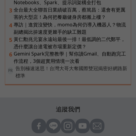
Notebooks、Spark、提示詞架構全打包
全台最大全聯首日業績破百萬，蔡篤昌：還會有更厲
3
害的大型店！為何把餐廳健身房都搬上樓？
專訪｜進貨沒變快，momo為何仍導入機器人？物流
4
副總揭比拚速度更棘手的缺工難題
黃仁勳兆元宴永遠站最後一排！最低調的二代鄭平，
5
憑什麼讓台達電被市場重新定價？
Gemini Spark完整教學｜幫你讀Gmail、自動跑完工
6
作流程，3個超實用情境一次看
告別極速迷思！台灣大哥大奪國際雙冠揭密好網路新
PR
標準
追蹤我們