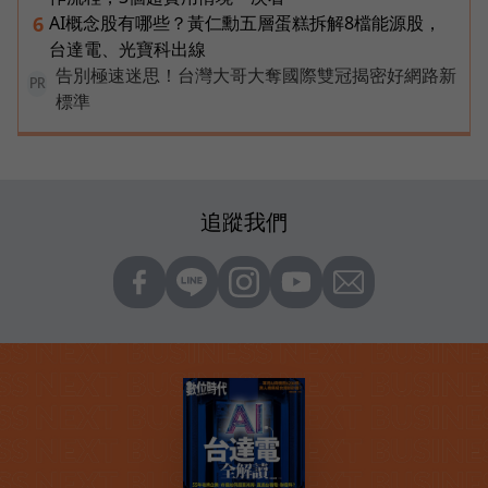
AI概念股有哪些？黃仁勳五層蛋糕拆解8檔能源股，
6
台達電、光寶科出線
告別極速迷思！台灣大哥大奪國際雙冠揭密好網路新
PR
標準
追蹤我們