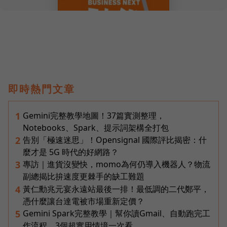
即時熱門文章
Gemini完整教學地圖！37篇實測整理，
1
Notebooks、Spark、提示詞架構全打包
告別「極速迷思」！Opensignal 國際評比揭密：什
2
麼才是 5G 時代的好網路？
專訪｜進貨沒變快，momo為何仍導入機器人？物流
3
副總揭比拚速度更棘手的缺工難題
黃仁勳兆元宴永遠站最後一排！最低調的二代鄭平，
4
憑什麼讓台達電被市場重新定價？
Gemini Spark完整教學｜幫你讀Gmail、自動跑完工
5
作流程，3個超實用情境一次看