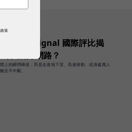
權政策
Opensignal 國際評比揭
G 時代的好網路？
軟體上的瞬間峰值，而是走進地下室、高速移動、或身處萬人
順暢且不中斷。