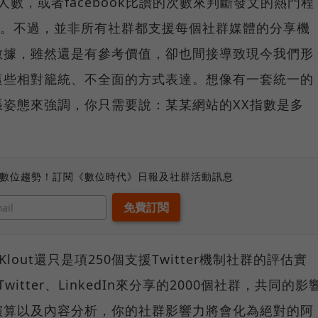
隨人數，或者facebook比讚的次數來判斷發文的熱門程
考。不過，並非所有社群都支援每個社群媒體的分享機
數據，雖然還是有參考價值，卻也間接導致現今我們形
這些相對籠統、不全面的方式表達。想像有一套統一的
姿態來強調，你只需要說：某某網站的XX指數是多
、數位趨勢！訂閱《數位時代》日報及社群活動訊息
Klout還只是項250個支援Twitter機制社群的評估實
witter、LinkedIn來分享的2000個社群，共同的影
演算以及內容分析，你的社群影響力將會化為絕對的阿