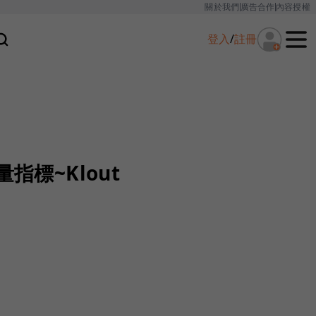
關於我們
廣告合作
內容授權
登入
/
註冊
指標~Klout