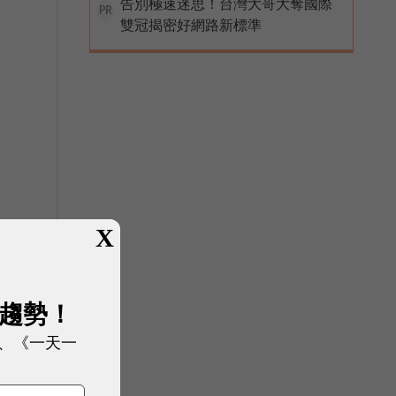
告別極速迷思！台灣大哥大奪國際
PR
雙冠揭密好網路新標準
X
展趨勢！
、《一天一