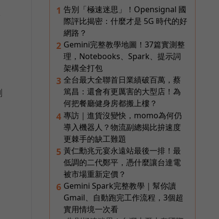
告別「極速迷思」！Opensignal 國
1
k
際評比揭密：什麼才是 5G 時代的好
網路？
Gemini完整教學地圖！37篇實測整
2
理，Notebooks、Spark、提示詞
架構全打包
全台最大全聯首日業績破百萬，蔡
3
篤昌：還會有更厲害的大型店！為
創
何把餐廳健身房都搬上樓？
專訪｜進貨沒變快，momo為何仍
4
導入機器人？物流副總揭比拚速度
更棘手的缺工難題
黃仁勳兆元宴永遠站最後一排！最
5
低調的二代鄭平，憑什麼讓台達電
被市場重新定價？
Gemini Spark完整教學｜幫你讀
6
Gmail、自動跑完工作流程，3個超
實用情境一次看