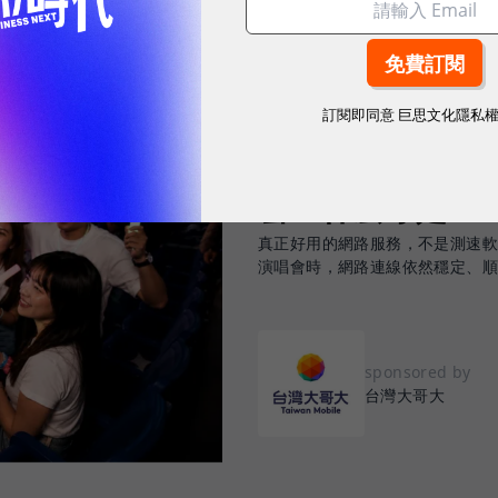
訂閱即同意
巨思文化隱私
2026.08.03
|
3C生活
告別「極速迷思」！
密：什麼才是 5
真正好用的網路服務，不是測速
演唱會時，網路連線依然穩定、
sponsored by
台灣大哥大