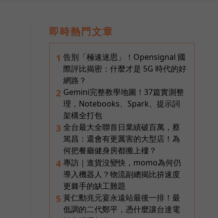
即時熱門文章
告別「極速迷思」！Opensignal 國
1
際評比揭密：什麼才是 5G 時代的好
網路？
Gemini完整教學地圖！37篇實測整
2
理，Notebooks、Spark、提示詞
架構全打包
全台最大全聯首日業績破百萬，蔡
3
篤昌：還會有更厲害的大型店！為
何把餐廳健身房都搬上樓？
專訪｜進貨沒變快，momo為何仍
4
導入機器人？物流副總揭比拚速度
更棘手的缺工難題
黃仁勳兆元宴永遠站最後一排！最
5
低調的二代鄭平，憑什麼讓台達電