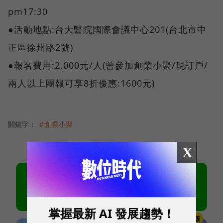
pm17:30
●活動地點:台大醫院國際會議中心201(台北市中
正區徐州路2號)
●報名費用:2,000元/人(曾參加創業小聚/現訂戶/
兩人以上團報可享8折優惠:1600元)
關鍵字：
＃創業小聚
X
掌握最新 AI 發展趨勢！