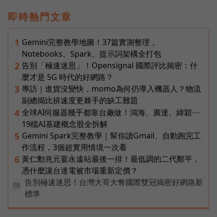
即時熱門文章
Gemini完整教學地圖！37篇實測整理，
1
Notebooks、Spark、提示詞架構全打包
告別「極速迷思」！Opensignal 國際評比揭密：什
2
麼才是 5G 時代的好網路？
專訪｜進貨沒變快，momo為何仍導入機器人？物流
3
副總揭比拚速度更棘手的缺工難題
全球AI伺服器幾乎都靠台廠做！鴻海、廣達、緯穎⋯
4
19檔AI基建概念股全拆解
Gemini Spark完整教學｜幫你讀Gmail、自動跑完工
5
作流程，3個超實用情境一次看
黃仁勳兆元宴永遠站最後一排！最低調的二代鄭平，
6
憑什麼讓台達電被市場重新定價？
告別極速迷思！台灣大哥大奪國際雙冠揭密好網路新
PR
標準