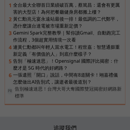
全台最大全聯首日業績破百萬，蔡篤昌：還會有更厲
1
害的大型店！為何把餐廳健身房都搬上樓？
黃仁勳兆元宴永遠站最後一排！最低調的二代鄭平，
2
憑什麼讓台達電被市場重新定價？
Gemini Spark完整教學｜幫你讀Gmail、自動跑完工
3
作流程，3個超實用情境一次看
連黃仁勳都叫年輕人當水電工！程世嘉：智慧通膨重
4
新定義「有價值的人」到底什麼樣子？
告別「極速迷思」！Opensignal 國際評比揭密：什
5
麼才是 5G 時代的好網路？
一張遺照「開口」說話，中間有8道關卡！翊嘉禮儀
6
怎麼做出AI告別式，讓逝者最後道別？
告別極速迷思！台灣大哥大奪國際雙冠揭密好網路新
PR
標準
追蹤我們