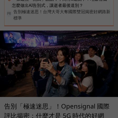
怎麼做出AI告別式，讓逝者最後道別？
告別極速迷思！台灣大哥大奪國際雙冠揭密好網路新
PR
標準
告別「極速迷思」！Opensignal 國際
評比揭密：什麼才是 5G 時代的好網