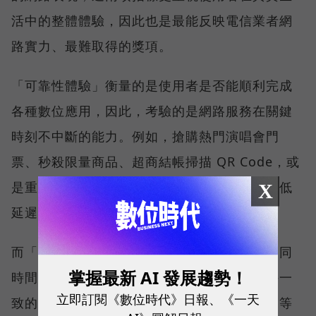
活中的整體體驗，因此也是最能反映電信業者網
路實力、最難取得的獎項。
「可靠性體驗」衡量的是使用者是否能順利完成
各種數位應用，因此，考驗的是網路服務在關鍵
時刻不中斷的能力。例如，搶購熱門演唱會門
票、秒殺限量商品、超商結帳掃描 QR Code，或
是重要的線上會議，都需要網路能即時回應、低
X
延遲且持續運作。
而「品質一致性」則是衡量電信業者可否在不同
掌握最新 AI 發展趨勢！
時間、不同地點、不同網路負載下，都能維持一
立即訂閱《數位時代》日報、《一天
致的網路服務品質。無論是在跨年晚會、球賽等