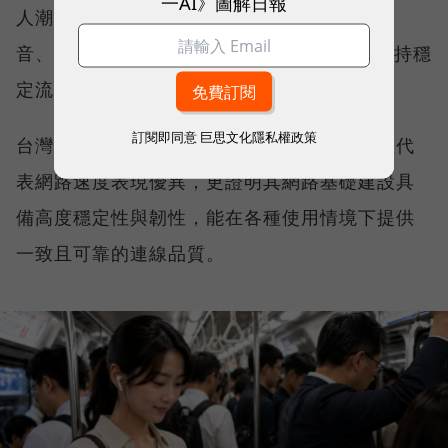
一AI》圖解日報
人潮密集場域，或是在高速移動時觀看串流影
音、傳送 LINE 訊息、分享社群動態，確保維持穩
定流暢，不因環境改變而明顯降速。
訂閱即同意
巨思文化隱私權政策
台灣大哥大能同時拿下這兩項全台第一，不僅代
表網路速度表現優異，更證明其網路基礎建設具
備高度穩定性與韌性，能在各種使用情境下提供
一致且可靠的連線品質。