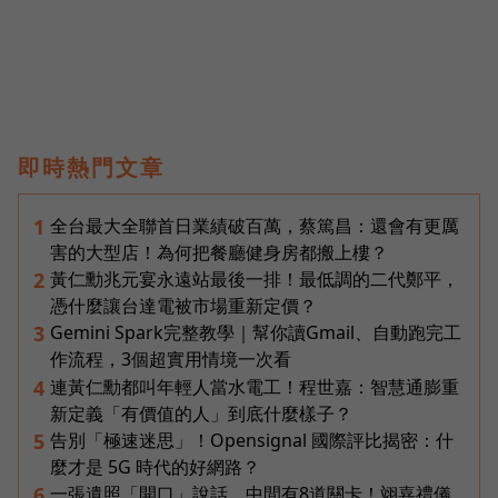
即時熱門文章
全台最大全聯首日業績破百萬，蔡篤昌：還會有更厲
1
害的大型店！為何把餐廳健身房都搬上樓？
黃仁勳兆元宴永遠站最後一排！最低調的二代鄭平，
2
憑什麼讓台達電被市場重新定價？
Gemini Spark完整教學｜幫你讀Gmail、自動跑完工
3
作流程，3個超實用情境一次看
連黃仁勳都叫年輕人當水電工！程世嘉：智慧通膨重
4
新定義「有價值的人」到底什麼樣子？
告別「極速迷思」！Opensignal 國際評比揭密：什
5
麼才是 5G 時代的好網路？
一張遺照「開口」說話，中間有8道關卡！翊嘉禮儀
6