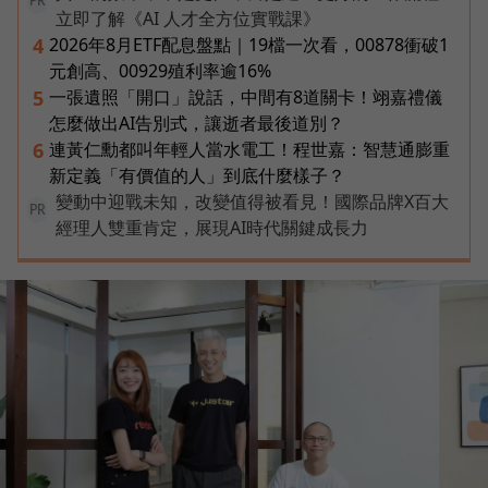
PR
立即了解《AI 人才全方位實戰課》
2026年8月ETF配息盤點｜19檔一次看，00878衝破1
4
元創高、00929殖利率逾16%
一張遺照「開口」說話，中間有8道關卡！翊嘉禮儀
5
怎麼做出AI告別式，讓逝者最後道別？
連黃仁勳都叫年輕人當水電工！程世嘉：智慧通膨重
6
新定義「有價值的人」到底什麼樣子？
變動中迎戰未知，改變值得被看見！國際品牌X百大
PR
經理人雙重肯定，展現AI時代關鍵成長力