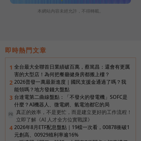
本網站內容未經允許，不得轉載。
即時熱門文章
全台最大全聯首日業績破百萬，蔡篤昌：還會有更厲
1
害的大型店！為何把餐廳健身房都搬上樓？
2026普發一萬最新進度｜國民支援金通過了嗎？我
2
能領嗎？地方發錢大盤點
台達電第二曲線盤點：「不發火的發電機」SOFC是
3
什麼？AI機器人、微電網、氫電池都它的局
真正的效率，不是更忙，而是建立更好的工作流程！
PR
立即了解《AI 人才全方位實戰課》
2026年8月ETF配息盤點｜19檔一次看，00878衝破1
4
元創高、00929殖利率逾16%