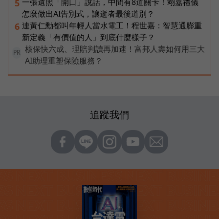
一張遺照「開口」說話，中間有8道關卡！翊嘉禮儀
5
怎麼做出AI告別式，讓逝者最後道別？
連黃仁勳都叫年輕人當水電工！程世嘉：智慧通膨重
6
新定義「有價值的人」到底什麼樣子？
核保快六成、理賠判讀再加速！富邦人壽如何用三大
PR
AI助理重塑保險服務？
追蹤我們