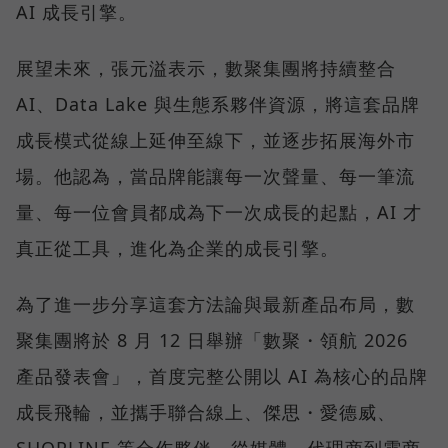
AI 成長引擎。
展望未來，張元溢表示，數聚集團將持續整合
AI、Data Lake 與生態系夥伴資源，將這套品牌
成長模式從線上延伸至線下，並逐步拓展海外市
場。他認為，當品牌能讓每一次聲量、每一筆流
量、每一位會員都成為下一次成長的起點，AI 才
真正從工具，進化為企業的成長引擎。
為了進一步分享這套方法論與最新產品布局，數
聚集團將於 8 月 12 日舉辦「數聚・領航 2026
產品發表會」，首度完整公開以 AI 為核心的品牌
成長飛輪，並攜手聯合線上、傑思・愛德威、
SHOPLINE 等合作夥伴，從媒體、代理商到電商