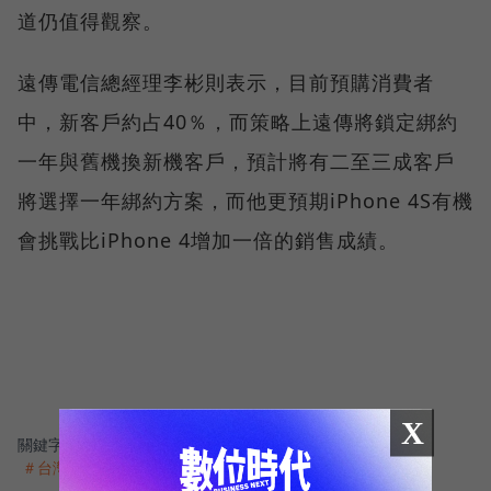
道仍值得觀察。
遠傳電信總經理李彬則表示，目前預購消費者
中，新客戶約占40％，而策略上遠傳將鎖定綁約
一年與舊機換新機客戶，預計將有二至三成客戶
將選擇一年綁約方案，而他更預期iPhone 4S有機
會挑戰比iPhone 4增加一倍的銷售成績。
X
關鍵字：
＃Apple
＃電信通訊
＃iPhone
＃遠傳電信
＃台灣大哥大