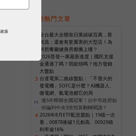
即時熱門文章
權政策
全台最大全聯首日業績破百萬，蔡
1
篤昌：還會有更厲害的大型店！為
何把餐廳健身房都搬上樓？
2026普發一萬最新進度｜國民支援
2
金通過了嗎？我能領嗎？地方發錢
大盤點
整
台達電第二曲線盤點：「不發火的
3
發電機」SOFC是什麼？AI機器人、
微電網、氫電池都它的局
連5年蟬聯全國冠軍！台中市政府如
PR
何編列中央3倍預算翻轉閱讀？
2026年8月ETF配息盤點｜19檔一次
4
看，00878衝破1元創高、00929殖
利率逾16%