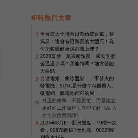
即時熱門文章
全台最大全聯首日業績破百萬，蔡
1
篤昌：還會有更厲害的大型店！為
何把餐廳健身房都搬上樓？
2026普發一萬最新進度｜國民支援
2
金通過了嗎？我能領嗎？地方發錢
大盤點
台達電第二曲線盤點：「不發火的
3
發電機」SOFC是什麼？AI機器人、
微電網、氫電池都它的局
真正的效率，不是更忙，而是建立
PR
更好的工作流程！立即了解《AI 人
才全方位實戰課》
2026年8月ETF配息盤點｜19檔一次
4
看，00878衝破1元創高、00929殖
利率逾16%