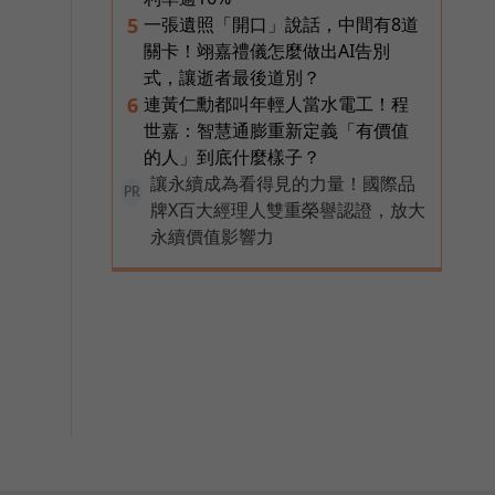
一張遺照「開口」說話，中間有8道
5
關卡！翊嘉禮儀怎麼做出AI告別
式，讓逝者最後道別？
連黃仁勳都叫年輕人當水電工！程
6
世嘉：智慧通膨重新定義「有價值
的人」到底什麼樣子？
讓永續成為看得見的力量！國際品
PR
牌X百大經理人雙重榮譽認證，放大
永續價值影響力