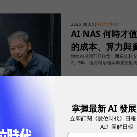
2026.08.05
|
AI與大數據
AI NAS 何時才
的成本、算力與
地端AI瓶頸不只模型，而是資料
2、3年，但資料治理與場景盤點
sponsored by
掌握最新 AI 發
威聯通科技股份有
立即訂閱《數位時代》日報
AI》圖解日報