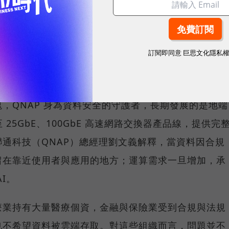
就得靠近：AI 先改寫儲存架構
訂閱即同意
巨思文化隱私
運算能力提高，而是企業必須重新決定資料放在哪裡。
，QNAP 身為資料安全的守護者，長期發展的是地端
25GbE、100GbE 高速網路交換器產品線，提供完
通科技（QNAP）總經理劉文義解釋，當資料因合規
留在靠近使用者與應用的地方；運算需求一旦增加，承
I。
療業持有大量醫療個資，金融與保險業受到合規與法規
也不希望資料被雲端存取。對這些組織而言，問題並不