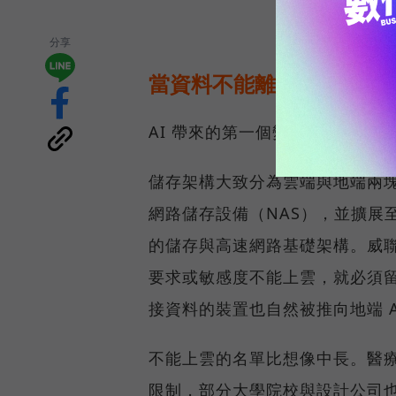
分享
當資料不能離開企業，運算
AI 帶來的第一個變化，不只是
儲存架構大致分為雲端與地端兩塊
網路儲存設備（NAS），並擴展至 
的儲存與高速網路基礎架構。威聯
要求或敏感度不能上雲，就必須
接資料的裝置也自然被推向地端 A
不能上雲的名單比想像中長。醫
限制，部分大學院校與設計公司