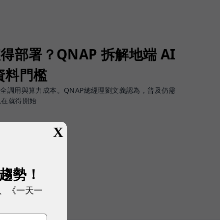
值得部署？QNAP 拆解地端 AI
資料門檻
安全調用與算力成本。QNAP總經理劉文義認為，普及仍需
現在就得開始
X
展趨勢！
限公司
、《一天一