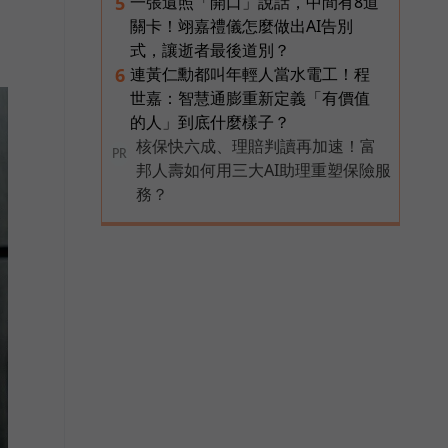
一張遺照「開口」說話，中間有8道
5
關卡！翊嘉禮儀怎麼做出AI告別
式，讓逝者最後道別？
連黃仁勳都叫年輕人當水電工！程
6
世嘉：智慧通膨重新定義「有價值
的人」到底什麼樣子？
核保快六成、理賠判讀再加速！富
PR
邦人壽如何用三大AI助理重塑保險服
務？