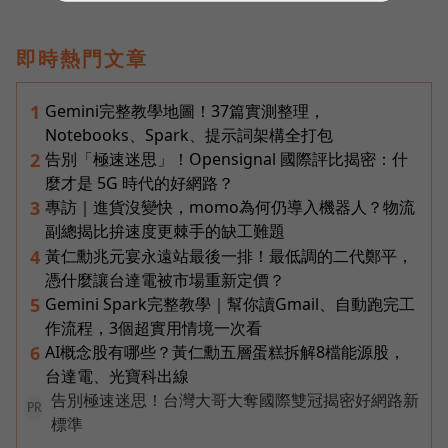
即時熱門文章
Gemini完整教學地圖！37篇實測整理，
1
Notebooks、Spark、提示詞架構全打包
告別「極速迷思」！Opensignal 國際評比揭密：什
2
麼才是 5G 時代的好網路？
專訪｜進貨沒變快，momo為何仍導入機器人？物流
3
副總揭比拚速度更棘手的缺工難題
黃仁勳兆元宴永遠站最後一排！最低調的二代鄭平，
4
憑什麼讓台達電被市場重新定價？
Gemini Spark完整教學｜幫你讀Gmail、自動跑完工
5
作流程，3個超實用情境一次看
AI概念股有哪些？黃仁勳五層蛋糕拆解8檔能源股，
6
台達電、光寶科出線
告別極速迷思！台灣大哥大奪國際雙冠揭密好網路新
PR
標準