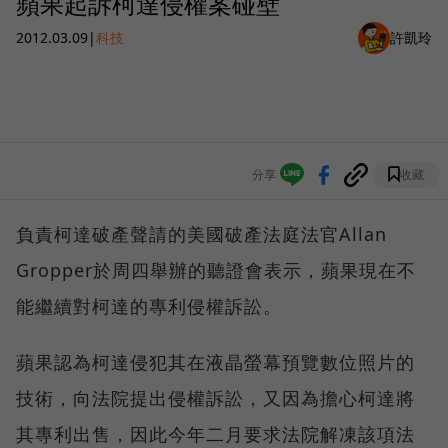
蘋果起訴柯達侵權案碰壁
2012.03.09
|
科技
許凱玲
分享
收藏
負責柯達破產聲請的美國破產法庭法官Allan
Gropper於周四舉辦的聽證會表示，蘋果現在不
能繼續對柯達的專利侵權訴訟。
蘋果認為柯達侵犯其在液晶螢幕預覽數位照片的
技術，向法院提出侵權訴訟，又因為擔心柯達將
其專利出售，因此今年二月要求法院解凍該項法