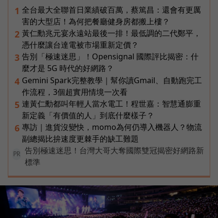
全台最大全聯首日業績破百萬，蔡篤昌：還會有更厲
1
害的大型店！為何把餐廳健身房都搬上樓？
黃仁勳兆元宴永遠站最後一排！最低調的二代鄭平，
2
憑什麼讓台達電被市場重新定價？
告別「極速迷思」！Opensignal 國際評比揭密：什
3
麼才是 5G 時代的好網路？
Gemini Spark完整教學｜幫你讀Gmail、自動跑完工
4
作流程，3個超實用情境一次看
連黃仁勳都叫年輕人當水電工！程世嘉：智慧通膨重
5
新定義「有價值的人」到底什麼樣子？
專訪｜進貨沒變快，momo為何仍導入機器人？物流
6
副總揭比拚速度更棘手的缺工難題
告別極速迷思！台灣大哥大奪國際雙冠揭密好網路新
PR
標準