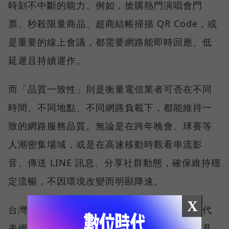
時刻不中斷的能力。例如，搶購熱門演唱會門
票、秒殺限量商品、超商結帳掃描 QR Code，或
是重要的線上會議，都需要網路能即時回應、低
延遲且持續運作。
而「品質一致性」則是衡量電信業者可否在不同
時間、不同地點、不同網路負載下，都能維持一
致的網路服務品質。無論是在跨年晚會、球賽等
人潮密集場域，或是在高速移動時觀看串流影
音、傳送 LINE 訊息、分享社群動態，確保維持穩
定流暢，不因環境改變而明顯降速。
X
台灣大哥大能同時拿下這兩項全台第一，不僅代
表網路速度表現優異，更證明其網路基礎建設具