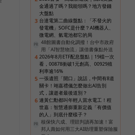
作
金通過了嗎？我能領嗎？地方發錢
大盤點
台達電第二曲線盤點：「不發火的
3
發電機」SOFC是什麼？AI機器人、
微電網、氫電池都它的局
48館圖書自動化調撥！台中市政府
PR
用「AI智慧物流」讓借書像點外送
2026年8月ETF配息盤點｜19檔一次
4
看，00878衝破1元創高、00929殖
利率逾16%
一張遺照「開口」說話，中間有8道
5
關卡！翊嘉禮儀怎麼做出AI告別
式，讓逝者最後道別？
連黃仁勳都叫年輕人當水電工！程
6
世嘉：智慧通膨重新定義「有價值
的人」到底什麼樣子？
核保快六成、理賠判讀再加速！富
PR
邦人壽如何用三大AI助理重塑保險服