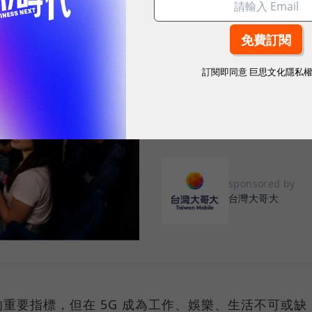
2026.08.03
|
3C生活
告別「極速迷思」！
訂閱即同意
巨思文化隱私
密：什麼才是 5
真正好用的網路服務，不是測速
演唱會時，網路連線依然穩定、
sponsored by
台灣大哥大
重要指標，但在 5G 成為工作、娛樂、生活不可或缺