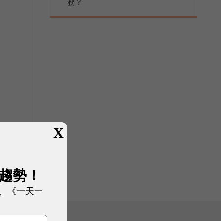
務？
X
展趨勢！
、《一天一