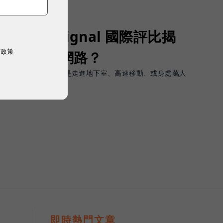
Opensignal 國際評比揭
權政策
G 時代的好網路？
軟體上的瞬間峰值，而是走進地下室、高速移動、或身處萬人
順暢且不中斷。
即時熱門文章