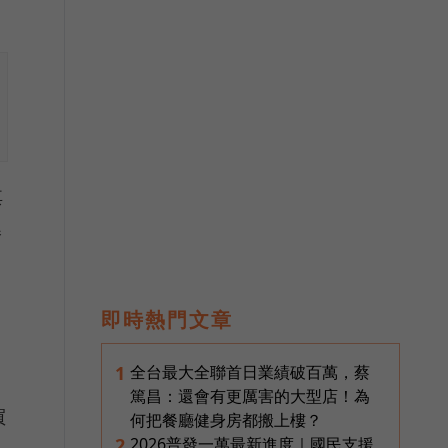
其
樁
即時熱門文章
全台最大全聯首日業績破百萬，蔡
1
篤昌：還會有更厲害的大型店！為
買
何把餐廳健身房都搬上樓？
2026普發一萬最新進度｜國民支援
2