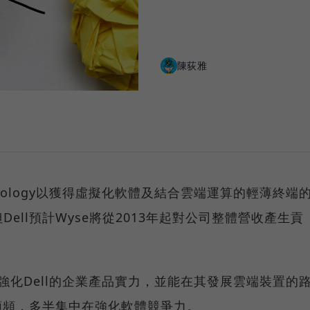
陳荻雅
chnology以獲得虛擬化軟體及結合雲端運算的輕薄終端
ell預計Wyse將從2013年起對公司整體營收產生貢
力將強化Dell的企業產品實力，並能在其發展雲端裝置的
作頻頻，多半集中在強化軟體競爭力。