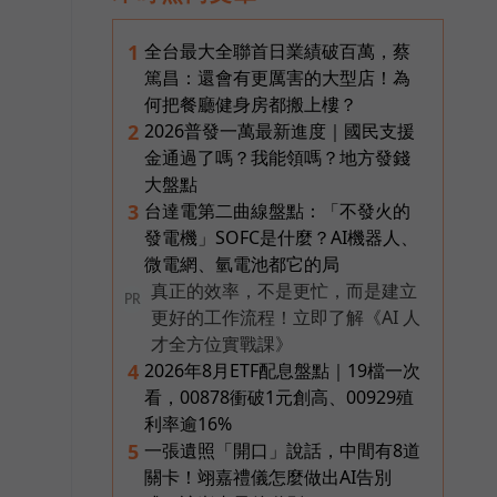
全台最大全聯首日業績破百萬，蔡
1
篤昌：還會有更厲害的大型店！為
何把餐廳健身房都搬上樓？
2026普發一萬最新進度｜國民支援
2
金通過了嗎？我能領嗎？地方發錢
大盤點
台達電第二曲線盤點：「不發火的
3
發電機」SOFC是什麼？AI機器人、
微電網、氫電池都它的局
真正的效率，不是更忙，而是建立
PR
更好的工作流程！立即了解《AI 人
才全方位實戰課》
2026年8月ETF配息盤點｜19檔一次
4
看，00878衝破1元創高、00929殖
利率逾16%
一張遺照「開口」說話，中間有8道
5
關卡！翊嘉禮儀怎麼做出AI告別