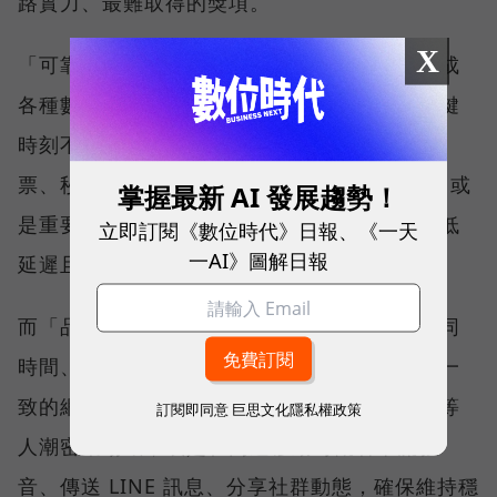
路實力、最難取得的獎項。
X
「可靠性體驗」衡量的是使用者是否能順利完成
各種數位應用，因此，考驗的是網路服務在關鍵
時刻不中斷的能力。例如，搶購熱門演唱會門
票、秒殺限量商品、超商結帳掃描 QR Code，或
掌握最新 AI 發展趨勢！
是重要的線上會議，都需要網路能即時回應、低
立即訂閱《數位時代》日報、《一天
一AI》圖解日報
延遲且持續運作。
而「品質一致性」則是衡量電信業者可否在不同
時間、不同地點、不同網路負載下，都能維持一
致的網路服務品質。無論是在跨年晚會、球賽等
訂閱即同意
巨思文化隱私權政策
人潮密集場域，或是在高速移動時觀看串流影
音、傳送 LINE 訊息、分享社群動態，確保維持穩