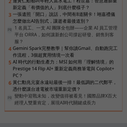
連黃仁勳都叫年輕人當水電工！程世嘉：智慧通膨重
2
新定義「有價值的人」到底什麼樣子？
一張遺照「開口」說話，中間有8道關卡！翊嘉禮儀
3
怎麼做出AI告別式，讓逝者最後道別？
1 名員工、一支 AI 團隊全包辦——企業 AI 員工管理
PR
平台 ORRA，如何讓新創公司撐起研發、銷售到客
服？
Gemini Spark完整教學｜幫你讀Gmail、自動跑完工
4
作流程，3個超實用情境一次看
AI 時代的行動生產力：MSI 如何用「理解情境」的
5
Prestige 14 Flip AI+ 重新定義商務筆電與 Copilot+
PC？
黃仁勳兆元宴永遠站最後一排！最低調的二代鄭平，
6
憑什麼讓台達電被市場重新定價？
變動中迎戰未知，改變值得被看見！國際品牌X百大
PR
經理人雙重肯定，展現AI時代關鍵成長力