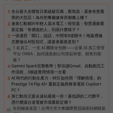
全台最大全聯首日業績破百萬，蔡篤昌：還會有更厲
1
害的大型店！為何把餐廳健身房都搬上樓？
連黃仁勳都叫年輕人當水電工！程世嘉：智慧通膨重
2
新定義「有價值的人」到底什麼樣子？
一張遺照「開口」說話，中間有8道關卡！翊嘉禮儀
3
怎麼做出AI告別式，讓逝者最後道別？
1 名員工、一支 AI 團隊全包辦——企業 AI 員工管理
PR
平台 ORRA，如何讓新創公司撐起研發、銷售到客
服？
Gemini Spark完整教學｜幫你讀Gmail、自動跑完工
4
作流程，3個超實用情境一次看
AI 時代的行動生產力：MSI 如何用「理解情境」的
5
Prestige 14 Flip AI+ 重新定義商務筆電與 Copilot+
PC？
黃仁勳兆元宴永遠站最後一排！最低調的二代鄭平，
6
憑什麼讓台達電被市場重新定價？
告別極速迷思！台灣大哥大奪國際雙冠揭密好網路新
PR