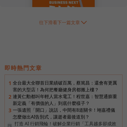
往下滑看下一篇文章
即時熱門文章
全台最大全聯首日業績破百萬，蔡篤昌：還會有更厲
1
害的大型店！為何把餐廳健身房都搬上樓？
連黃仁勳都叫年輕人當水電工！程世嘉：智慧通膨重
2
新定義「有價值的人」到底什麼樣子？
一張遺照「開口」說話，中間有8道關卡！翊嘉禮儀
3
怎麼做出AI告別式，讓逝者最後道別？
打造 AI 行銷飛輪！破解企業行銷「工具越多卻成效
PR