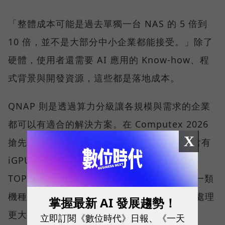
「整體成本可能是過去單獨一台 NAS 的 5 倍到
10 倍，並不是大部分中小企業都能接受。」除了
硬體，使用者還需要 AI 應用的 Know-how、程
式背景與開發資源，這些都是落地成本。
QNAP 則是透過算力分級讓各規模與需求的企業
都可以有適合的解決方案。在 Computex 2026
X
搶先亮相的 QNAP AI NAS 中，一類是採用含有
iGPU 與專屬 NPU 的處理器平台，以一百多
TOPS 的範圍，可順暢使用 AI 應用程式；另一類
機種則可安裝 1 張或 2 張 NVIDIA 顯示卡，處理
掌握最新 AI 發展趨勢！
更大的運算量。
立即訂閱《數位時代》日報、《一天