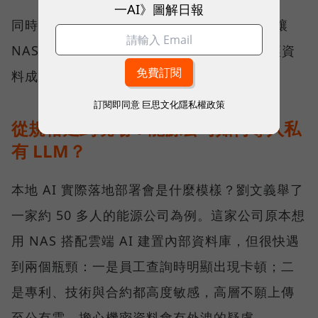
一AI》圖解日報
同時 QNAP 也在軟體端也持續開發，目標是讓
NAS 裡的資料更有效率地被 AI 工具調用，讓資
料成為有價值的知識。
訂閱即同意
巨思文化隱私權政策
從規格走到現場：能源公司如何導入私
有 LLM？
本地 AI 實際落地部署會是什麼模樣？劉文義舉了
一家約 50 多人的能源公司為例。這家公司原本想
用 NAS 搭配雲端 AI 建置內部資料庫，但很快遇
到兩個瓶頸：一是員工查詢時明顯出現卡頓；二
是專利、技術與合約都高度敏感，高層不願上傳
至公有雲，擔心機密資料會有外洩的疑慮。