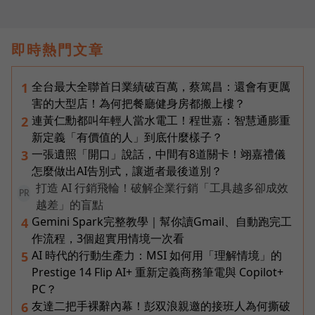
即時熱門文章
全台最大全聯首日業績破百萬，蔡篤昌：還會有更厲
1
害的大型店！為何把餐廳健身房都搬上樓？
連黃仁勳都叫年輕人當水電工！程世嘉：智慧通膨重
2
新定義「有價值的人」到底什麼樣子？
一張遺照「開口」說話，中間有8道關卡！翊嘉禮儀
3
怎麼做出AI告別式，讓逝者最後道別？
打造 AI 行銷飛輪！破解企業行銷「工具越多卻成效
PR
越差」的盲點
Gemini Spark完整教學｜幫你讀Gmail、自動跑完工
4
作流程，3個超實用情境一次看
AI 時代的行動生產力：MSI 如何用「理解情境」的
5
Prestige 14 Flip AI+ 重新定義商務筆電與 Copilot+
PC？
友達二把手裸辭內幕！彭双浪親邀的接班人為何撕破
6