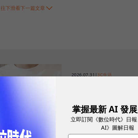
往下滑看下一篇文章
2026.07.31
|
3C生活
AI 時代的行動
境」的 Prestige
掌握最新 AI 發
電與 Copilot+ 
立即訂閱《數位時代》日報
當 AI 成為貼身助理，筆電從效能競賽
AI》圖解日報
AI+商務筆電亦重新定義現代工作