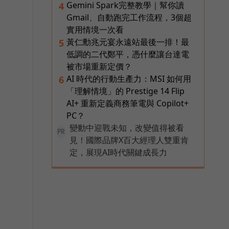
Gemini Spark完整教學｜幫你讀
4
Gmail、自動跑完工作流程，3個超
實用情境一次看
黃仁勳兆元宴永遠站最後一排！最
5
低調的二代鄭平，憑什麼讓台達電
被市場重新定價？
AI 時代的行動生產力：MSI 如何用
6
「理解情境」的 Prestige 14 Flip
AI+ 重新定義商務筆電與 Copilot+
PC？
變動中迎戰未知，改變值得被看
PR
見！國際品牌X百大經理人雙重肯
定，展現AI時代關鍵成長力