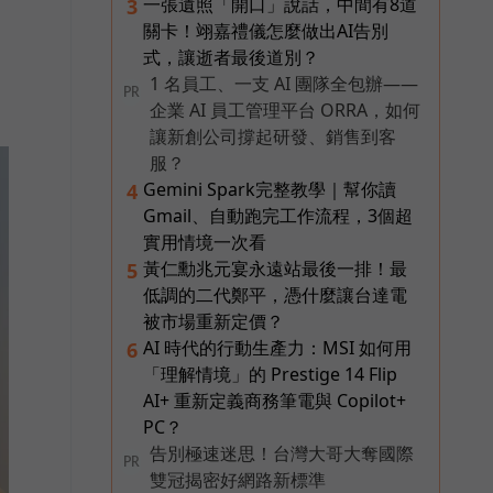
一張遺照「開口」說話，中間有8道
3
關卡！翊嘉禮儀怎麼做出AI告別
式，讓逝者最後道別？
1 名員工、一支 AI 團隊全包辦——
PR
企業 AI 員工管理平台 ORRA，如何
讓新創公司撐起研發、銷售到客
服？
Gemini Spark完整教學｜幫你讀
4
Gmail、自動跑完工作流程，3個超
實用情境一次看
黃仁勳兆元宴永遠站最後一排！最
5
低調的二代鄭平，憑什麼讓台達電
被市場重新定價？
AI 時代的行動生產力：MSI 如何用
6
「理解情境」的 Prestige 14 Flip
AI+ 重新定義商務筆電與 Copilot+
PC？
告別極速迷思！台灣大哥大奪國際
PR
雙冠揭密好網路新標準