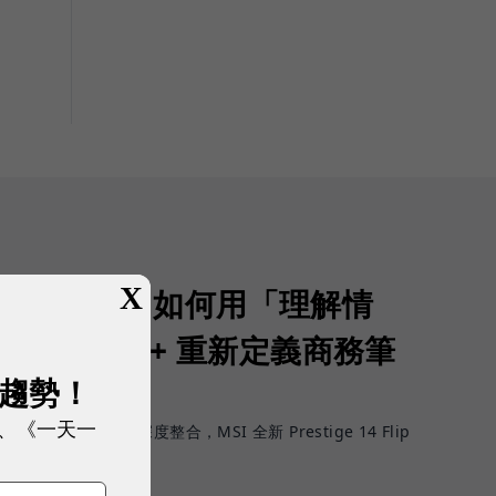
X
生產力：MSI 如何用「理解情
 14 Flip AI+ 重新定義商務筆
展趨勢！
PC？
、《一天一
進展到工作情境深度整合，MSI 全新 Prestige 14 Flip
體驗。