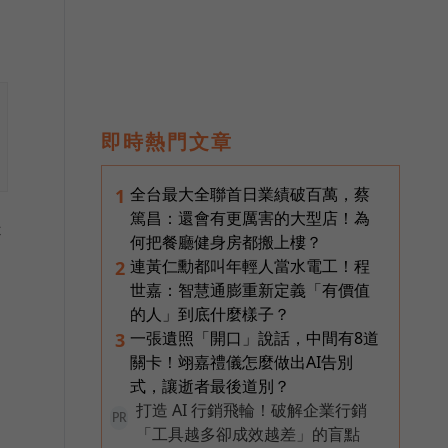
即時熱門文章
全台最大全聯首日業績破百萬，蔡
1
篤昌：還會有更厲害的大型店！為
是
何把餐廳健身房都搬上樓？
連黃仁勳都叫年輕人當水電工！程
2
世嘉：智慧通膨重新定義「有價值
的人」到底什麼樣子？
一張遺照「開口」說話，中間有8道
3
關卡！翊嘉禮儀怎麼做出AI告別
式，讓逝者最後道別？
打造 AI 行銷飛輪！破解企業行銷
PR
「工具越多卻成效越差」的盲點