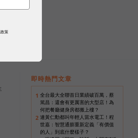
權政策
即時熱門文章
生
全台最大全聯首日業績破百萬，蔡
1
篤昌：還會有更厲害的大型店！為
何把餐廳健身房都搬上樓？
連黃仁勳都叫年輕人當水電工！程
2
世嘉：智慧通膨重新定義「有價值
的人」到底什麼樣子？