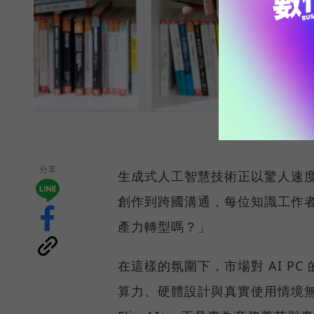
分享
生成式人工智慧技術正以驚人速
創作到跨國溝通，每位知識工作者
產力轉型嗎？」
在這樣的氛圍下，市場對 AI P
算力、硬體設計與真實使用情境無縫整