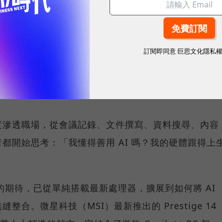
sponsored by
微星科技
訂閱即同意
巨思文化隱私
度滲透職場，從會議記錄、文件撰寫、資料搜尋、內容
都開始思考：「我懂得善用 AI 嗎？我的硬體跟得上
C 的期待，已從單純搭載最新處理器，擴展到如何將 AI
合。微星科技（MSI）最新推出的 Prestige 14