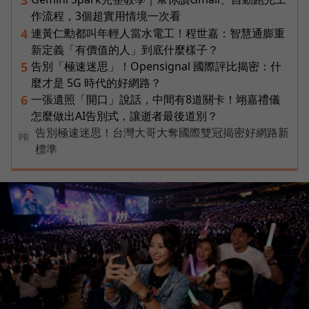
3
作流程，3個超實用情境一次看
連黃仁勳都叫年輕人當水電工！程世嘉：智慧通膨重
4
新定義「有價值的人」到底什麼樣子？
告別「極速迷思」！Opensignal 國際評比揭密：什
5
麼才是 5G 時代的好網路？
一張遺照「開口」說話，中間有8道關卡！翊嘉禮儀
6
怎麼做出AI告別式，讓逝者最後道別？
告別極速迷思！台灣大哥大奪國際雙冠揭密好網路新
PR
標準