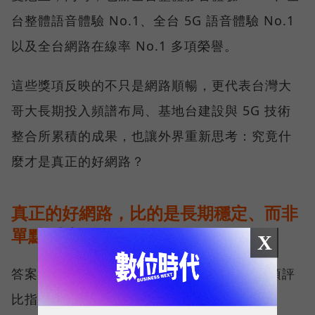
台整體語音體驗 No.1、全台 5G 語音體驗 No.1
以及全台網路在線率 No.1 多項榮譽。
這些獎項反映的不只是網路順暢，更代表台灣大
哥大長期投入頻譜布局、基地台建設與 5G 技術
整合所累積的成果，也讓外界重新思考：究竟什
麼才是真正的好網路？
真正的好網路，比的是長期穩定、而非
單點測速
X
答案，就藏在 Opensignal 最具代表性的兩項評
比指標──可靠性體驗（Reliability