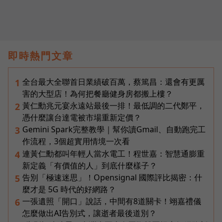
即時熱門文章
全台最大全聯首日業績破百萬，蔡篤昌：還會有更厲
1
害的大型店！為何把餐廳健身房都搬上樓？
黃仁勳兆元宴永遠站最後一排！最低調的二代鄭平，
2
憑什麼讓台達電被市場重新定價？
Gemini Spark完整教學｜幫你讀Gmail、自動跑完工
3
作流程，3個超實用情境一次看
連黃仁勳都叫年輕人當水電工！程世嘉：智慧通膨重
4
新定義「有價值的人」到底什麼樣子？
告別「極速迷思」！Opensignal 國際評比揭密：什
5
麼才是 5G 時代的好網路？
一張遺照「開口」說話，中間有8道關卡！翊嘉禮儀
6
怎麼做出AI告別式，讓逝者最後道別？