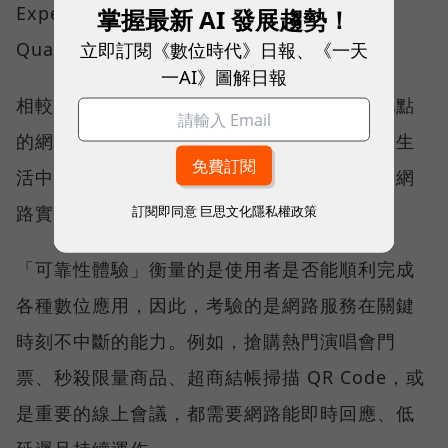
Experience）與品質一致性（Consistent
掌握最新 AI 發展趨勢！
立即訂閱《數位時代》日報、《一天
Quality）。
一AI》圖解日報
相較於傳統下載速度只反映單一時間、單一地點
的網路表現，這兩項指標更重視使用者在真實生
活中的整體體驗，因此也是最能反映電信業者網
路實力、最難取得的獎項。
訂閱即同意
巨思文化隱私權政策
「可靠性體驗」衡量的是使用者是否能順利完成
各種數位應用，因此，考驗的是網路服務在關鍵
時刻不中斷的能力。例如，搶購熱門演唱會門
票、秒殺限量商品、超商結帳掃描 QR Code，或
是重要的線上會議，都需要網路能即時回應、低